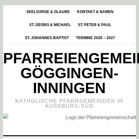
Skip
Zur
Zur
to
Hauptsidebar
Fußzeile
SEELSORGE & GLAUBE
KONTAKT & NAMEN
main
springen
springen
ST. GEORG & MICHAEL
ST. PETER & PAUL
content
ST. JOHANNES BAPTIST
TERMINE 2026 – 2027
PFARREIENGEME
GÖGGINGEN-
INNINGEN
KATHOLISCHE PFARRGEMEINDEN IN
AUGSBURG-SÜD