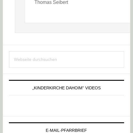
Thomas Seibert
Haupt-
Webseite
Sidebar
durchsuchen
„KINDERKIRCHE DAHOIM“ VIDEOS
E-MAIL-PFARRBRIEF