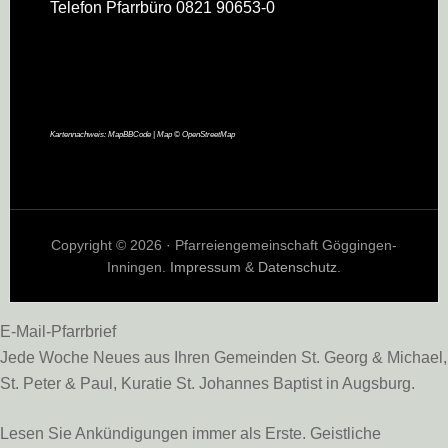
Telefon Pfarrbüro 0821 90653-0
Kartennachweis:
MapBBCode
| Map ©
OpenStreetMap
Copyright © 2026 · Pfarreiengemeinschaft Göggingen-
Inningen.
Impressum
&
Datenschutz
.
E-Mail-Pfarrbrief
Jede Woche Neues aus Ihren Gemeinden St. Georg & Michael,
St. Peter & Paul, Kuratie St. Johannes Baptist in Augsburg.
Lesen Sie Ankündigungen immer als Erste. Geistliche