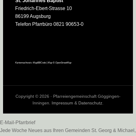
St. Johannes Baptist
Friedrich-Ebert-Strasse 10
86199 Augsburg
Telefon Pfarrbüro 0821 90653-0
Kartennachweis:
MapBBCode
| Map ©
OpenStreetMap
Copyright © 2026 · Pfarreiengemeinschaft Göggingen-
Inningen.
Impressum
&
Datenschutz
.
E-Mail-Pfarrbrief
Jede Woche Neues aus Ihren Gemeinden St. Georg & Michael,