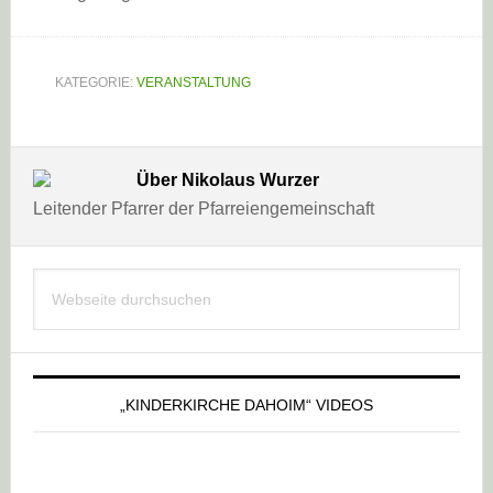
KATEGORIE:
VERANSTALTUNG
Über
Nikolaus Wurzer
Leitender Pfarrer der Pfarreiengemeinschaft
Haupt-
Webseite
Sidebar
durchsuchen
„KINDERKIRCHE DAHOIM“ VIDEOS