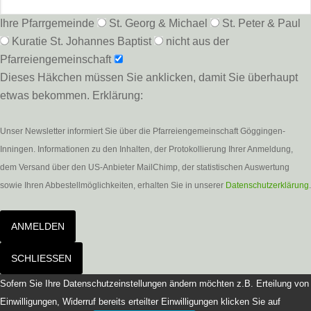
Ihre Pfarrgemeinde
St. Georg & Michael
St. Peter & Paul
Kuratie St. Johannes Baptist
nicht aus der
Pfarreiengemeinschaft
Dieses Häkchen müssen Sie anklicken, damit Sie überhaupt
etwas bekommen. Erklärung:
Unser Newsletter informiert Sie über die Pfarreiengemeinschaft Göggingen-
Inningen. Informationen zu den Inhalten, der Protokollierung Ihrer Anmeldung,
dem Versand über den US-Anbieter MailChimp, der statistischen Auswertung
sowie Ihren Abbestellmöglichkeiten, erhalten Sie in unserer
Datenschutzerklärung
.
ANMELDEN
SCHLIESSEN
Sofern Sie Ihre Datenschutzeinstellungen ändern möchten z.B. Erteilung von
Einwilligungen, Widerruf bereits erteilter Einwilligungen klicken Sie auf