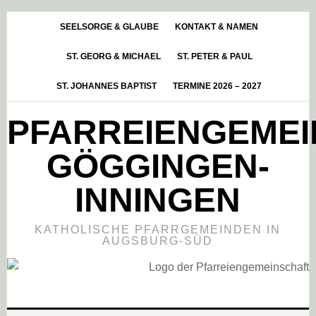
Skip
Zur
Zur
to
Hauptsidebar
Fußzeile
SEELSORGE & GLAUBE
KONTAKT & NAMEN
main
springen
springen
ST. GEORG & MICHAEL
ST. PETER & PAUL
content
ST. JOHANNES BAPTIST
TERMINE 2026 – 2027
PFARREIENGEME
GÖGGINGEN-
INNINGEN
KATHOLISCHE PFARRGEMEINDEN IN
AUGSBURG-SÜD