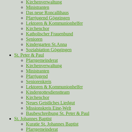
Kirchenverwaltung
Ministranten
Das neue Roncallihaus
Pfarrjugend Göggingen
Lektoren & Kommunionhelfer
Kirchenchor
Katholischer Frauenbund
Senioren
Kindergarten St.Anna
Sozialstation Göggingen
St. Peter & Paul
Pfarrgemeinderat
Kirchenverwaltung
Ministranten
Pfarrjugend
Seniorenkreis
Lektoren & Kommunionhelfer
Kindergottesdienstteam
Kirchenchor
Neues Geistliches Liedgut
Missionskreis Eine-Welt
Baubeschreibung St. Peter & Paul
St. Johannes Baptist
Kuratie St. Johannes Baptist
Pfarrgemeinderat