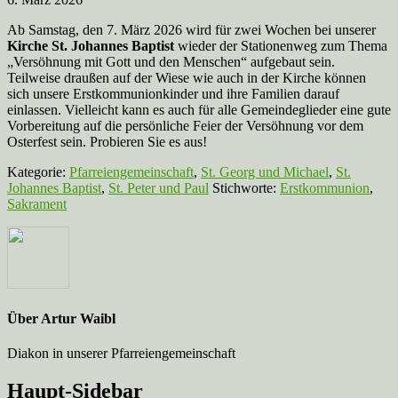
Ab Samstag, den 7. März 2026 wird für zwei Wochen bei unserer
Kirche St. Johannes Baptist
wieder der Stationenweg zum Thema
„Versöhnung mit Gott und den Menschen“ aufgebaut sein.
Teilweise draußen auf der Wiese wie auch in der Kirche können
sich unsere Erstkommunionkinder und ihre Familien darauf
einlassen. Vielleicht kann es auch für alle Gemeindeglieder eine gute
Vorbereitung auf die persönliche Feier der Versöhnung vor dem
Osterfest sein. Probieren Sie es aus!
Kategorie:
Pfarreiengemeinschaft
,
St. Georg und Michael
,
St.
Johannes Baptist
,
St. Peter und Paul
Stichworte:
Erstkommunion
,
Sakrament
Über
Artur Waibl
Diakon in unserer Pfarreiengemeinschaft
Haupt-Sidebar