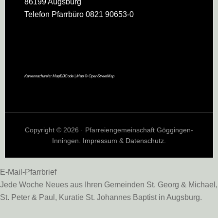
86199 Augsburg
Telefon Pfarrbüro 0821 90653-0
Kartennachweis:
MapBBCode
| Map ©
OpenStreetMap
Copyright © 2026 · Pfarreiengemeinschaft Göggingen-
Inningen.
Impressum
&
Datenschutz
.
E-Mail-Pfarrbrief
Jede Woche Neues aus Ihren Gemeinden St. Georg & Michael,
St. Peter & Paul, Kuratie St. Johannes Baptist in Augsburg.