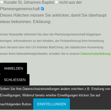
Kuratie St. Johannes Baptist
nicht aus der
Pfarreiengemeinschaft
Dieses Häkchen müssen Sie anklicken, damit Sie überhaupt
etwas bekommen. Erklärung:
Unser Newsletter informiert Sie über die Pfarreiengemeinschaft Göggingen-
Inningen. Informationen zu den Inhalten, der Protokollierung Ihrer Anmeldung,
dem Versand über den US-Anbieter MailChimp, der statistischen Auswertung
sowie Ihren Abbestellmöglichkeiten, erhalten Sie in unserer
Datenschutzerklärung
.
ANMELDEN
SCHLIESSEN
Sofern Sie Ihre Datenschutzeinstellungen ändern möchten z.B. Erteilung von
Einwilligungen, Widerruf bereits erteilter Einwilligungen klicken Sie auf
EINSTELLUNGEN
nachfolgenden Button.