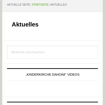
AKTUELLE SEITE:
STARTSEITE
/
AKTUELLES
Aktuelles
Haupt-
Webseite
Sidebar
durchsuchen
„KINDERKIRCHE DAHOIM“ VIDEOS