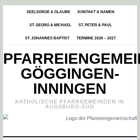
Skip
Zur
Zur
to
Hauptsidebar
Fußzeile
SEELSORGE & GLAUBE
KONTAKT & NAMEN
main
springen
springen
ST. GEORG & MICHAEL
ST. PETER & PAUL
content
ST. JOHANNES BAPTIST
TERMINE 2026 – 2027
PFARREIENGEME
GÖGGINGEN-
INNINGEN
KATHOLISCHE PFARRGEMEINDEN IN
AUGSBURG-SÜD