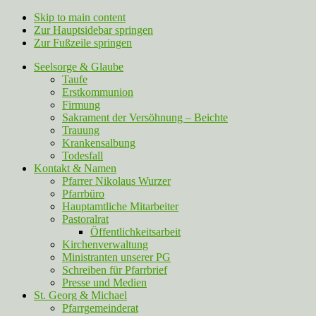
Skip to main content
Zur Hauptsidebar springen
Zur Fußzeile springen
Seelsorge & Glaube
Taufe
Erstkommunion
Firmung
Sakrament der Versöhnung – Beichte
Trauung
Krankensalbung
Todesfall
Kontakt & Namen
Pfarrer Nikolaus Wurzer
Pfarrbüro
Hauptamtliche Mitarbeiter
Pastoralrat
Öffentlichkeitsarbeit
Kirchenverwaltung
Ministranten unserer PG
Schreiben für Pfarrbrief
Presse und Medien
St. Georg & Michael
Pfarrgemeinderat