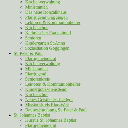
Kirchenverwaltung
Ministranten
Das neue Roncallihaus
Pfarrjugend Göggingen
Lektoren & Kommunionhelfer
Kirchenchor
Katholischer Frauenbund
Senioren
Kindergarten St.Anna
Sozialstation Göggingen
St. Peter & Paul
Pfarrgemeinderat
Kirchenverwaltung
Ministranten
Pfarrjugend
Seniorenkreis
Lektoren & Kommunionhelfer
Kindergottesdienstteam
Kirchenchor
Neues Geistliches Liedgut
Missionskreis Eine-Welt
Baubeschreibung St. Peter & Paul
St. Johannes Baptist
Kuratie St. Johannes Baptist
Pfarrgemeinderat