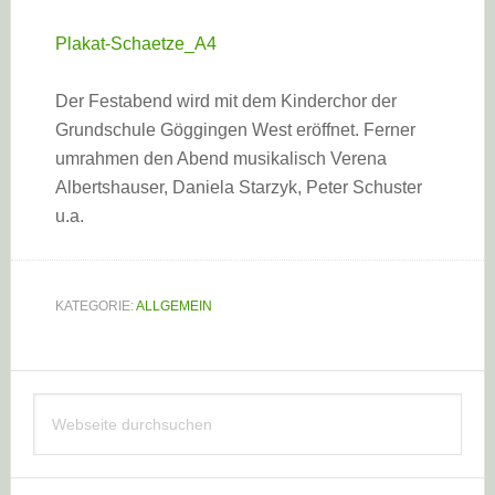
Plakat-Schaetze_A4
Der Festabend wird mit dem Kinderchor der
Grundschule Göggingen West eröffnet. Ferner
umrahmen den Abend musikalisch Verena
Albertshauser, Daniela Starzyk, Peter Schuster
u.a.
KATEGORIE:
ALLGEMEIN
Haupt-
Webseite
Sidebar
durchsuchen