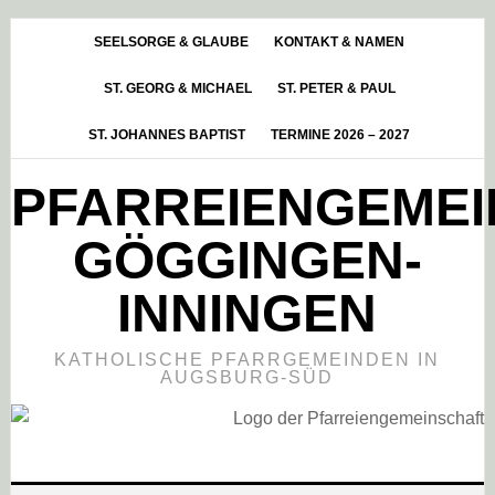
Skip
Zur
Zur
to
Hauptsidebar
Fußzeile
SEELSORGE & GLAUBE
KONTAKT & NAMEN
main
springen
springen
ST. GEORG & MICHAEL
ST. PETER & PAUL
content
ST. JOHANNES BAPTIST
TERMINE 2026 – 2027
PFARREIENGEME
GÖGGINGEN-
INNINGEN
KATHOLISCHE PFARRGEMEINDEN IN
AUGSBURG-SÜD