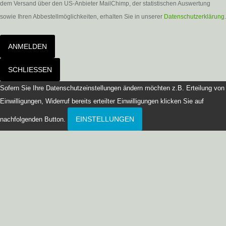
dem Versand über den US-Anbieter MailChimp, der statistischen Auswertung
sowie Ihren Abbestellmöglichkeiten, erhalten Sie in unserer
Datenschutzerklärung
.
ANMELDEN
SCHLIESSEN
Sofern Sie Ihre Datenschutzeinstellungen ändern möchten z.B. Erteilung von
Einwilligungen, Widerruf bereits erteilter Einwilligungen klicken Sie auf
EINSTELLUNGEN
nachfolgenden Button.