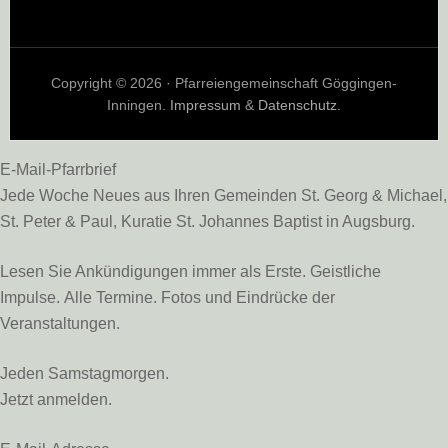
Copyright © 2026 · Pfarreiengemeinschaft Göggingen-
Inningen.
Impressum
&
Datenschutz
.
E-Mail-Pfarrbrief
Jede Woche Neues aus Ihren Gemeinden St. Georg & Michael,
St. Peter & Paul, Kuratie St. Johannes Baptist in Augsburg.
Lesen Sie Ankündigungen immer als Erste. Geistliche
Impulse. Alle Termine. Fotos und Eindrücke der
Veranstaltungen.
Jeden Samstagmorgen.
Jetzt anmelden.