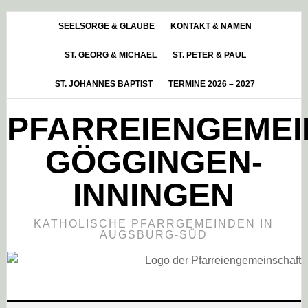
Skip
Zur
Zur
to
Hauptsidebar
Fußzeile
SEELSORGE & GLAUBE
KONTAKT & NAMEN
main
springen
springen
ST. GEORG & MICHAEL
ST. PETER & PAUL
content
ST. JOHANNES BAPTIST
TERMINE 2026 – 2027
PFARREIENGEME
GÖGGINGEN-
INNINGEN
KATHOLISCHE PFARRGEMEINDEN IN
AUGSBURG-SÜD