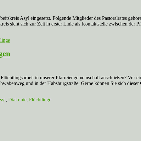
itskreis Asyl eingesetzt. Folgende Mitglieder des Pastoralrates gehören
eis sieht sich zur Zeit in erster Linie als Kontaktstelle zwischen der 
linge
gen
r Flüchtlingsarbeit in unserer Pfarreiengemeinschaft anschließen? Vor
hwabenweg und in der Habsburgstraße. Gerne können Sie sich dieser 
syl
,
Diakonie
,
Flüchtlinge