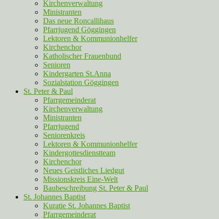
Kirchenverwaltung
Ministranten
Das neue Roncallihaus
Pfarrjugend Göggingen
Lektoren & Kommunionhelfer
Kirchenchor
Katholischer Frauenbund
Senioren
Kindergarten St.Anna
Sozialstation Göggingen
St. Peter & Paul
Pfarrgemeinderat
Kirchenverwaltung
Ministranten
Pfarrjugend
Seniorenkreis
Lektoren & Kommunionhelfer
Kindergottesdienstteam
Kirchenchor
Neues Geistliches Liedgut
Missionskreis Eine-Welt
Baubeschreibung St. Peter & Paul
St. Johannes Baptist
Kuratie St. Johannes Baptist
Pfarrgemeinderat