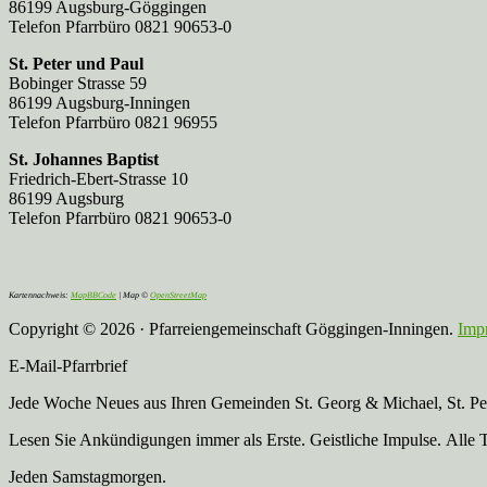
86199 Augsburg-Göggingen
Telefon Pfarrbüro 0821 90653-0
St. Peter und Paul
Bobinger Strasse 59
86199 Augsburg-Inningen
Telefon Pfarrbüro 0821 96955
St. Johannes Baptist
Friedrich-Ebert-Strasse 10
86199 Augsburg
Telefon Pfarrbüro 0821 90653-0
Kartennachweis:
MapBBCode
| Map ©
OpenStreetMap
Copyright © 2026 · Pfarreiengemeinschaft Göggingen-Inningen.
Imp
E-Mail-Pfarrbrief
Jede Woche Neues aus Ihren Gemeinden St. Georg & Michael, St. Pete
Lesen Sie Ankündigungen immer als Erste. Geistliche Impulse. Alle 
Jeden Samstagmorgen.