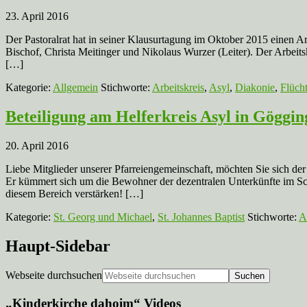
23. April 2016
Der Pastoralrat hat in seiner Klausurtagung im Oktober 2015 einen Arbe
Bischof, Christa Meitinger und Nikolaus Wurzer (Leiter). Der Arbeitskr
[…]
Kategorie:
Allgemein
Stichworte:
Arbeitskreis
,
Asyl
,
Diakonie
,
Flücht
Beteiligung am Helferkreis Asyl in Göggin
20. April 2016
Liebe Mitglieder unserer Pfarreiengemeinschaft, möchten Sie sich de
Er kümmert sich um die Bewohner der dezentralen Unterkünfte im Sc
diesem Bereich verstärken! […]
Kategorie:
St. Georg und Michael
,
St. Johannes Baptist
Stichworte:
A
Haupt-Sidebar
Webseite durchsuchen
„Kinderkirche dahoim“ Videos