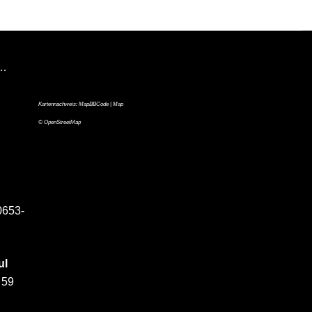
n…
Kartennachweis:
MapBBCode
| Map
©
OpenStreetMap
0653-
ul
 59