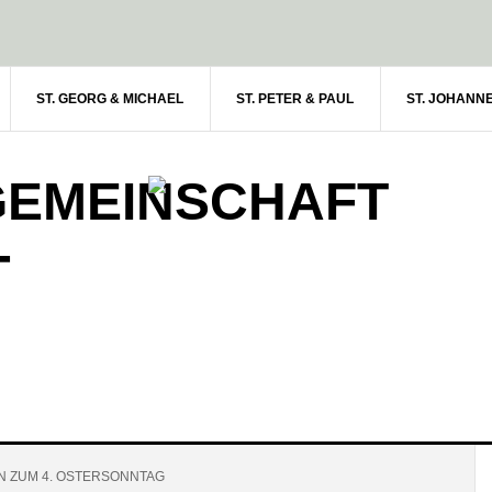
ST. GEORG & MICHAEL
ST. PETER & PAUL
ST. JOHANN
GEMEINSCHAFT
-
 ZUM 4. OSTERSONNTAG