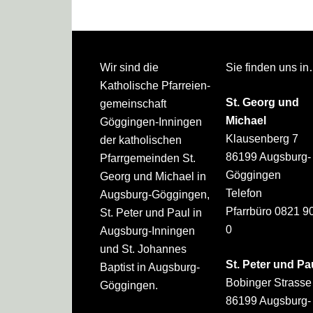
Footer
Wir sind die
Sie finden uns i
Katholische Pfarreien­
St. Georg und
gemeinschaft
Michael
Göggingen-Inningen
Klausenberg 7
der katholischen
86199 Augsburg-
Pfarrgemeinden St.
Göggingen
Georg und Michael in
Telefon
Augsburg-Göggingen,
Pfarrbüro 0821 9
St. Peter und Paul in
0
Augsburg-Inningen
und St. Johannes
St. Peter und Pa
Baptist in Augsburg-
Bobinger Strasse
Göggingen.
86199 Augsburg-