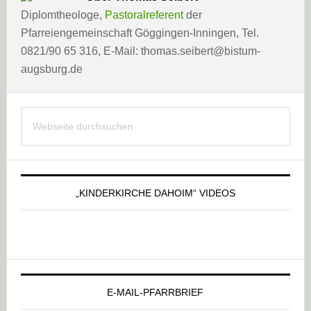
Diplomtheologe,
Pastoralreferent
der
Pfarreiengemeinschaft Göggingen-Inningen, Tel.
0821/90 65 316, E-Mail: thomas.seibert@bistum-
augsburg.de
Haupt-
Webseite
Sidebar
durchsuchen
„KINDERKIRCHE DAHOIM“ VIDEOS
E-MAIL-PFARRBRIEF