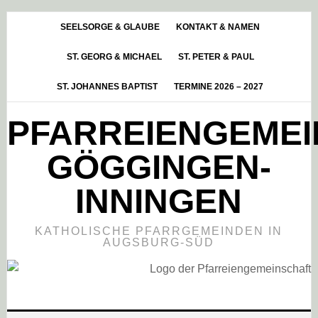
Skip
Zur
Zur
to
Hauptsidebar
Fußzeile
SEELSORGE & GLAUBE
KONTAKT & NAMEN
main
springen
springen
ST. GEORG & MICHAEL
ST. PETER & PAUL
content
ST. JOHANNES BAPTIST
TERMINE 2026 – 2027
PFARREIENGEME
GÖGGINGEN-
INNINGEN
KATHOLISCHE PFARRGEMEINDEN IN
AUGSBURG-SÜD