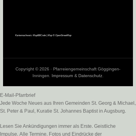
Kartennachweis:
MapBBCode
| Map ©
OpenStreetMap
Copyright © 2026 · Pfarreiengemeinschaft Göggingen-
Inningen.
Impressum
&
Datenschutz
.
E-Mail-Pfarrbrief
Jede Woche Neues aus Ihren Gemeinden St. Georg & Michael,
St. Peter & Paul, Kuratie St. Johannes Baptist in Augsburg.
Lesen Sie Ankündigungen immer als Erste. Geistliche
Impulse. Alle Termine. Fotos und Eindrücke der