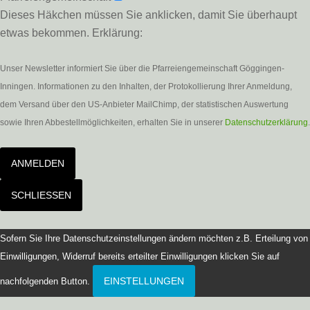
Dieses Häkchen müssen Sie anklicken, damit Sie überhaupt
etwas bekommen. Erklärung:
Unser Newsletter informiert Sie über die Pfarreiengemeinschaft Göggingen-
Inningen. Informationen zu den Inhalten, der Protokollierung Ihrer Anmeldung,
dem Versand über den US-Anbieter MailChimp, der statistischen Auswertung
sowie Ihren Abbestellmöglichkeiten, erhalten Sie in unserer
Datenschutzerklärung
.
ANMELDEN
SCHLIESSEN
Sofern Sie Ihre Datenschutzeinstellungen ändern möchten z.B. Erteilung von
Einwilligungen, Widerruf bereits erteilter Einwilligungen klicken Sie auf
EINSTELLUNGEN
nachfolgenden Button.