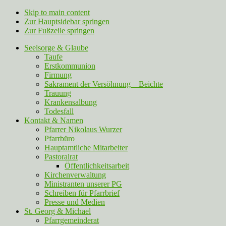
Skip to main content
Zur Hauptsidebar springen
Zur Fußzeile springen
Seelsorge & Glaube
Taufe
Erstkommunion
Firmung
Sakrament der Versöhnung – Beichte
Trauung
Krankensalbung
Todesfall
Kontakt & Namen
Pfarrer Nikolaus Wurzer
Pfarrbüro
Hauptamtliche Mitarbeiter
Pastoralrat
Öffentlichkeitsarbeit
Kirchenverwaltung
Ministranten unserer PG
Schreiben für Pfarrbrief
Presse und Medien
St. Georg & Michael
Pfarrgemeinderat