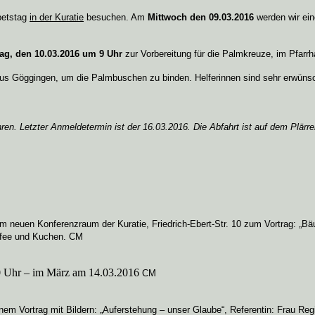
betstag
in der Kuratie
besuchen. Am
Mittwoch den 09.03.2016
werden wir ein
ag, den 10.03.2016 um 9 Uhr
zur Vorbereitung für die Palmkreuze, im Pfarr
haus Göggingen, um die Palmbuschen zu binden. Helferinnen sind sehr erwüns
. Letzter Anmeldetermin ist der 16.03.2016. Die Abfahrt ist auf dem Plärrer
m neuen Konferenzraum der Kuratie, Friedrich-Ebert-Str. 10 zum Vortrag: „Bä
Kaffee und Kuchen. CM
.30 Uhr – im März am 14.03.2016
CM
nem Vortrag mit Bildern: „Auferstehung – unser Glaube“, Referentin: Frau Re