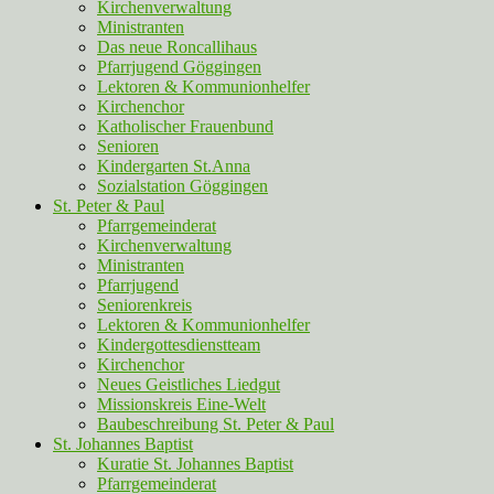
Kirchenverwaltung
Ministranten
Das neue Roncallihaus
Pfarrjugend Göggingen
Lektoren & Kommunionhelfer
Kirchenchor
Katholischer Frauenbund
Senioren
Kindergarten St.Anna
Sozialstation Göggingen
St. Peter & Paul
Pfarrgemeinderat
Kirchenverwaltung
Ministranten
Pfarrjugend
Seniorenkreis
Lektoren & Kommunionhelfer
Kindergottesdienstteam
Kirchenchor
Neues Geistliches Liedgut
Missionskreis Eine-Welt
Baubeschreibung St. Peter & Paul
St. Johannes Baptist
Kuratie St. Johannes Baptist
Pfarrgemeinderat