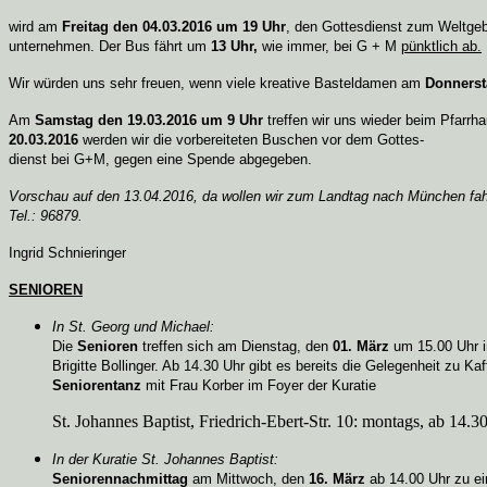
wird am
Freitag den 04.03.2016 um 19 Uhr
, den Gottesdienst zum Weltge
unternehmen. Der Bus fährt um
13 Uhr,
wie immer, bei G + M
pünktlich ab.
Wir würden uns sehr freuen, wenn viele kreative Basteldamen am
Donnerst
Am
Samstag den 19.03.2016 um 9 Uhr
treffen wir uns wieder beim Pfarr
20.03.2016
werden wir die vorbereiteten Buschen vor dem Gottes-
dienst bei G+M, gegen eine Spende abgegeben.
Vorschau auf den 13.04.2016, da wollen wir zum Landtag nach München fahren
Tel.: 96879.
Ingrid Schnieringer
SENIOREN
In St. Georg und Michael:
Die
Senioren
treffen sich am Dienstag, den
01. März
um 15.00 Uhr i
Brigitte Bollinger. Ab 14.30 Uhr gibt es bereits die Gelegenheit zu 
Seniorentanz
mit Frau Korber im Foyer der Kuratie
St. Johannes Baptist, Friedrich-Ebert-Str. 10: montags, ab 14
In der Kuratie St. Johannes Baptist:
Seniorennachmittag
am Mittwoch, den
16. März
ab 14.00 Uhr zu ei