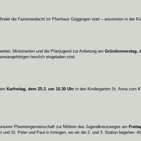
findet die Fastenandacht im Pfarrhaus Göggingen statt – ansonsten in der Ki
werber, Ministranten und die Pfarrjugend zur Anbetung am
Gründonnerstag, 
arreiangehörigen herzlich eingeladen sind.
h am
Karfreitag, dem 25.3. um 10.30 Uhr
in den Kindergarten St. Anna zum Ki
d unserer Pfarreiengemeinschaft zur Mitfeier des Jugendkreuzweges am
Freita
 und St. Peter und Paul in Inningen, wo wir die 2. und 3. Station begehen. 