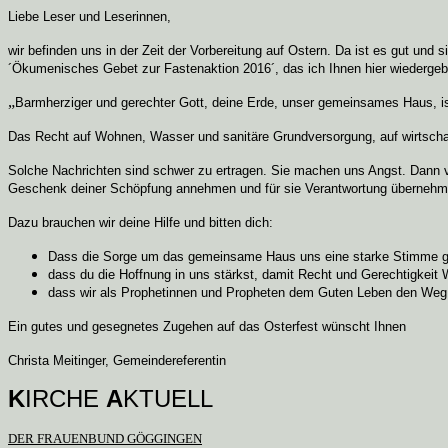
Liebe Leser und Leserinnen,
wir befinden uns in der Zeit der Vorbereitung auf Ostern. Da ist es gut un
´Ökumenisches Gebet zur Fastenaktion 2016´, das ich Ihnen hier wiedergeb
„
Barmherziger und gerechter Gott, deine Erde, unser gemeinsames Haus, i
Das Recht auf Wohnen, Wasser und sanitäre Grundversorgung, auf wirtschaft
Solche Nachrichten sind schwer zu ertragen. Sie machen uns Angst. Dann ve
Geschenk deiner Schöpfung annehmen und für sie Verantwortung übernehm
Dazu brauchen wir deine Hilfe und bitten dich:
Dass die Sorge um das gemeinsame Haus uns eine starke Stimme gib
dass du die Hoffnung in uns stärkst, damit Recht und Gerechtigkeit 
dass wir als Prophetinnen und Propheten dem Guten Leben den Weg 
Ein gutes und gesegnetes Zugehen auf das Osterfest wünscht Ihnen
Christa Meitinger, Gemeindereferentin
K
IRCHE
A
KTUELL
DER FRAUENBUND GÖGGINGEN