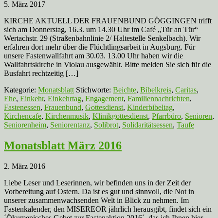
5. März 2017
KIRCHE AKTUELL DER FRAUENBUND GÖGGINGEN trifft
sich am Donnerstag, 16.3. um 14.30 Uhr im Café „Tür an Tür“
Wertachstr. 29 (Straßenbahnlinie 2/ Haltestelle Senkelbach). Wir
erfahren dort mehr über die Flüchtlingsarbeit in Augsburg. Für
unsere Fastenwallfahrt am 30.03. 13.00 Uhr haben wir die
Wallfahrtskirche in Violau ausgewählt. Bitte melden Sie sich für die
Busfahrt rechtzeitig […]
Kategorie:
Monatsblatt
Stichworte:
Beichte
,
Bibelkreis
,
Caritas
,
Ehe
,
Einkehr
,
Einkehrtag
,
Engagement
,
Familiennachrichten
,
Fastenessen
,
Frauenbund
,
Gottesdienst
,
Kinderbibeltag
,
Kirchencafe
,
Kirchenmusik
,
Klinikgottesdienst
,
Pfarrbüro
,
Senioren
,
Seniorenheim
,
Seniorentanz
,
Solibrot
,
Solidaritätsessen
,
Taufe
Monatsblatt März 2016
2. März 2016
Liebe Leser und Leserinnen, wir befinden uns in der Zeit der
Vorbereitung auf Ostern. Da ist es gut und sinnvoll, die Not in
unserer zusammenwachsenden Welt in Blick zu nehmen. Im
Fastenkalender, den MISEREOR jährlich herausgibt, findet sich ein
´Ökumenisches Gebet zur Fastenaktion 2016´, das ich Ihnen hier