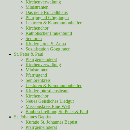
Kirchenverwaltung
Ministranten
Das neue Roncallihaus
Pfarrjugend Göggingen
Lektoren & Kommunionhelfer
Kirchenchor
Katholischer Frauenbund
Senioren
Kindergarten St.Anna
Sozialstation Göggingen
St. Peter & Paul
Pfarrgemeinderat
Kirchenverwaltung
Ministranten
Pfarrjugend
Seniorenkreis
Lektoren & Kommunionhelfer
Kindergottesdienstteam
Kirchenchor
Neues Geistliches Liedgut
Missionskreis Eine-Welt
Baubeschreibung St. Peter & Paul
St. Johannes Baptist
Kuratie St. Johannes Baptist
Pfarrgemeinderat