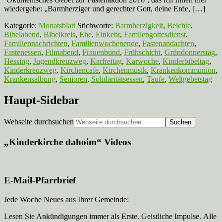
wiedergebe: „Barmherziger und gerechter Gott, deine Erde, […]
Kategorie:
Monatsblatt
Stichworte:
Barmherzigkeit
,
Beichte
,
Bibelabend
,
Bibelkreis
,
Ehe
,
Einkehr
,
Familengottesdienst
,
Familiennachrichten
,
Familienwochenende
,
Fastenandachten
,
Fastenessen
,
Filmabend
,
Frauenbund
,
Frühschicht
,
Gründonnerstag
,
Hessing
,
Jugendkreuzweg
,
Karfreitag
,
Karwoche
,
Kinderbibeltag
,
Kinderkreuzweg
,
Kirchencafe
,
Kirchenmusik
,
Krankenkommunion
,
Krankensalbung
,
Senioren
,
Solidaritätsessen
,
Taufe
,
Weltgebetstag
Haupt-Sidebar
Webseite durchsuchen
„Kinderkirche dahoim“ Videos
E-Mail-Pfarrbrief
Jede Woche Neues aus Ihrer Gemeinde:
Lesen Sie Ankündigungen immer als Erste. Geistliche Impulse. Alle