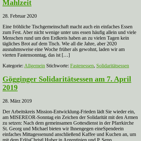
Mahlzeit
28. Februar 2020
Eine fröhliche Tischgemeinschaft macht auch ein einfaches Essen
zum Fest. Aber nicht wenige unter uns essen häufig allein und viele
Menschen rund um den Erdkreis haben an zu vielen Tagen kein
tägliches Brot auf dem Tisch. Wie all die Jahre, aber 2020
ausnahmsweise eine Woche früher als gewohnt, laden wir am
vierten Fastensonntag, das ist […]
Kategorie:
Allgemein
Stichworte:
Fastenessen
,
Solidaritätsessen
Gögginger Solidaritätsessen am 7. April
2019
28. März 2019
Der Arbeitskreis Mission-Entwicklung-Frieden lädt Sie wieder ein,
am MISEREOR-Sonntag ein Zeichen der Solidarität mit den Armen
zu setzen: Nach dem gemeinsamen Gottesdienst in der Pfarrkirche
St. Georg und Michael bieten wir Ihnengegen eineSpendeein
einfaches Mittagessenund anschließend Kaffee und Kuchen an, um
mit dem ErlösChristl Huber in Argentinien und P. Sepp