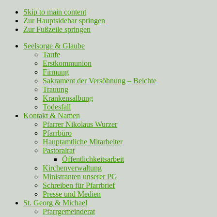
Skip to main content
Zur Hauptsidebar springen
Zur Fußzeile springen
Seelsorge & Glaube
Taufe
Erstkommunion
Firmung
Sakrament der Versöhnung – Beichte
Trauung
Krankensalbung
Todesfall
Kontakt & Namen
Pfarrer Nikolaus Wurzer
Pfarrbüro
Hauptamtliche Mitarbeiter
Pastoralrat
Öffentlichkeitsarbeit
Kirchenverwaltung
Ministranten unserer PG
Schreiben für Pfarrbrief
Presse und Medien
St. Georg & Michael
Pfarrgemeinderat