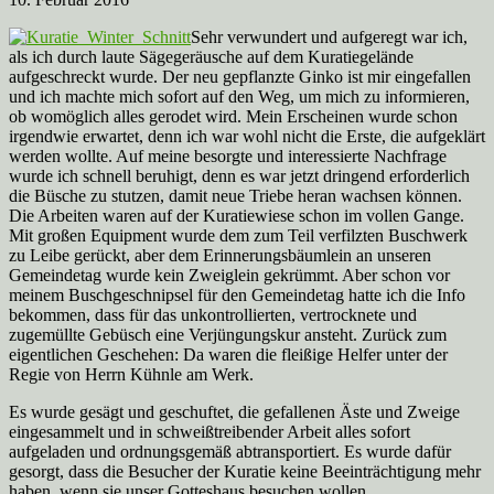
Sehr verwundert und aufgeregt war ich,
als ich durch laute Sägegeräusche auf dem Kuratiegelände
aufgeschreckt wurde. Der neu gepflanzte Ginko ist mir eingefallen
und ich machte mich sofort auf den Weg, um mich zu informieren,
ob womöglich alles gerodet wird. Mein Erscheinen wurde schon
irgendwie erwartet, denn ich war wohl nicht die Erste, die aufgeklärt
werden wollte. Auf meine besorgte und interessierte Nachfrage
wurde ich schnell beruhigt, denn es war jetzt dringend erforderlich
die Büsche zu stutzen, damit neue Triebe heran wachsen können.
Die Arbeiten waren auf der Kuratiewiese schon im vollen Gange.
Mit großen Equipment wurde dem zum Teil verfilzten Buschwerk
zu Leibe gerückt, aber dem Erinnerungsbäumlein an unseren
Gemeindetag wurde kein Zweiglein gekrümmt. Aber schon vor
meinem Buschgeschnipsel für den Gemeindetag hatte ich die Info
bekommen, dass für das unkontrollierten, vertrocknete und
zugemüllte Gebüsch eine Verjüngungskur ansteht. Zurück zum
eigentlichen Geschehen: Da waren die fleißige Helfer unter der
Regie von Herrn Kühnle am Werk.
Es wurde gesägt und geschuftet, die gefallenen Äste und Zweige
eingesammelt und in schweißtreibender Arbeit alles sofort
aufgeladen und ordnungsgemäß abtransportiert. Es wurde dafür
gesorgt, dass die Besucher der Kuratie keine Beeinträchtigung mehr
haben, wenn sie unser Gotteshaus besuchen wollen.