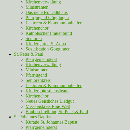
Kirchenverwaltung
Ministranten
Das neue Roncallihaus
Pfarrjugend Göggingen
Lektoren & Kommunionhelfer
Kirchenchor
Katholischer Frauenbund
Senioren
Kindergarten St.Anna
Sozialstation Göggingen
St. Peter & Paul
Pfarrgemeinderat
Kirchenverwaltung
Ministranten
Pfarrjugend
Seniorenkreis
Lektoren & Kommunionhelfer
Kindergottesdienstteam
Kirchenchor
Neues Geistliches Liedgut
Missionskreis Eine-Welt
Baubeschreibung St. Peter & Paul
St. Johannes Baptist
Kuratie St. Johannes Baptist
Pfarrgemeinderat