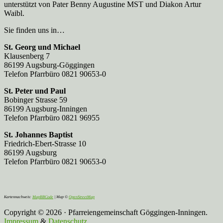
unterstützt von Pater Benny Augustine MST und Diakon Artur
Waibl.
Sie finden uns in…
St. Georg und Michael
Klausenberg 7
86199 Augsburg-Göggingen
Telefon Pfarrbüro 0821 90653-0
St. Peter und Paul
Bobinger Strasse 59
86199 Augsburg-Inningen
Telefon Pfarrbüro 0821 96955
St. Johannes Baptist
Friedrich-Ebert-Strasse 10
86199 Augsburg
Telefon Pfarrbüro 0821 90653-0
Kartennachweis:
MapBBCode
| Map ©
OpenStreetMap
Copyright © 2026 · Pfarreiengemeinschaft Göggingen-Inningen.
Impressum
&
Datenschutz
.