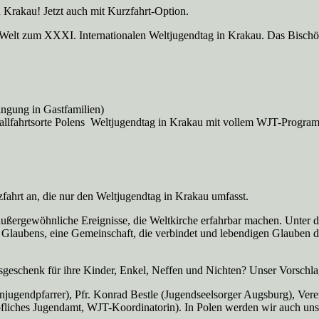
rakau! Jetzt auch mit Kurzfahrt-Option.
Welt zum XXXI. Internationalen Weltjugendtag in Krakau. Das Bischöfl
ngung in Gastfamilien)
Wallfahrtsorte Polens Weltjugendtag in Krakau mit vollem WJT-Progr
zfahrt an, die nur den Weltjugendtag in Krakau umfasst.
ls außergewöhnliche Ereignisse, die Weltkirche erfahrbar machen. Unte
n Glaubens, eine Gemeinschaft, die verbindet und lebendigen Glauben d
geschenk für ihre Kinder, Enkel, Neffen und Nichten? Unser Vorschla
anjugendpfarrer), Pfr. Konrad Bestle (Jugendseelsorger Augsburg), V
liches Jugendamt, WJT-Koordinatorin). In Polen werden wir auch unse