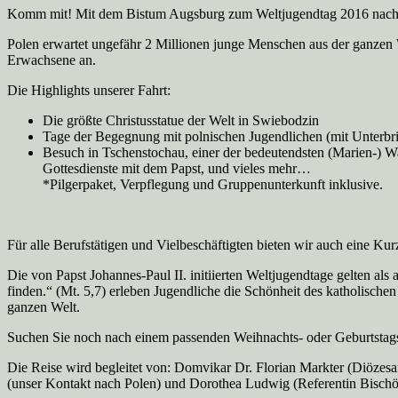
Komm mit! Mit dem Bistum Augsburg zum Weltjugendtag 2016 nach K
Polen erwartet ungefähr 2 Millionen junge Menschen aus der ganzen 
Erwachsene an.
Die Highlights unserer Fahrt:
Die größte Christusstatue der Welt in Swiebodzin
Tage der Begegnung mit polnischen Jugendlichen (mit Unterbri
Besuch in Tschenstochau, einer der bedeutendsten (Marien-) 
Gottesdienste mit dem Papst, und vieles mehr…
*Pilgerpaket, Verpflegung und Gruppenunterkunft inklusive.
Für alle Berufstätigen und Vielbeschäftigten bieten wir auch eine Kur
Die von Papst Johannes-Paul II. initiierten Weltjugendtage gelten a
finden.“ (Mt. 5,7) erleben Jugendliche die Schönheit des katholische
ganzen Welt.
Suchen Sie noch nach einem passenden Weihnachts- oder Geburtstags
Die Reise wird begleitet von: Domvikar Dr. Florian Markter (Diözes
(unser Kontakt nach Polen) und Dorothea Ludwig (Referentin Bischöf