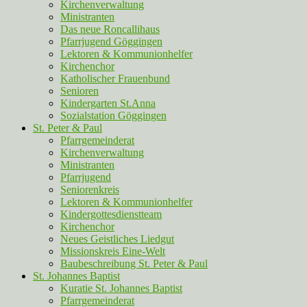
Kirchenverwaltung
Ministranten
Das neue Roncallihaus
Pfarrjugend Göggingen
Lektoren & Kommunionhelfer
Kirchenchor
Katholischer Frauenbund
Senioren
Kindergarten St.Anna
Sozialstation Göggingen
St. Peter & Paul
Pfarrgemeinderat
Kirchenverwaltung
Ministranten
Pfarrjugend
Seniorenkreis
Lektoren & Kommunionhelfer
Kindergottesdienstteam
Kirchenchor
Neues Geistliches Liedgut
Missionskreis Eine-Welt
Baubeschreibung St. Peter & Paul
St. Johannes Baptist
Kuratie St. Johannes Baptist
Pfarrgemeinderat