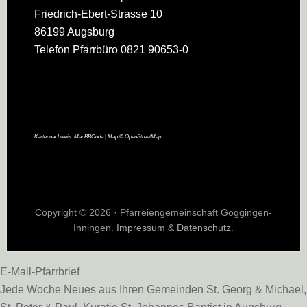
Friedrich-Ebert-Strasse 10
86199 Augsburg
Telefon Pfarrbüro 0821 90653-0
Kartennachweis:
MapBBCode
| Map ©
OpenStreetMap
Copyright © 2026 · Pfarreiengemeinschaft Göggingen-
Inningen.
Impressum
&
Datenschutz
.
E-Mail-Pfarrbrief
Jede Woche Neues aus Ihren Gemeinden St. Georg & Michael,