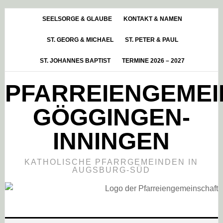
Skip
Zur
Zur
to
Hauptsidebar
Fußzeile
SEELSORGE & GLAUBE
KONTAKT & NAMEN
main
springen
springen
ST. GEORG & MICHAEL
ST. PETER & PAUL
content
ST. JOHANNES BAPTIST
TERMINE 2026 – 2027
PFARREIENGEME
GÖGGINGEN-
INNINGEN
KATHOLISCHE PFARRGEMEINDEN IN
AUGSBURG-SÜD