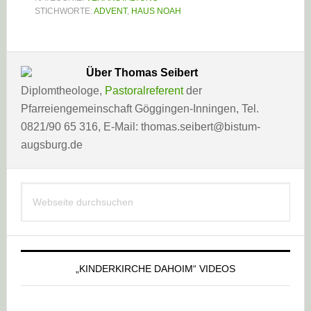
STICHWORTE:
ADVENT
,
HAUS NOAH
Über
Thomas Seibert
Diplomtheologe,
Pastoralreferent
der
Pfarreiengemeinschaft Göggingen-Inningen, Tel.
0821/90 65 316, E-Mail: thomas.seibert@bistum-
augsburg.de
Haupt-
Webseite
Sidebar
durchsuchen
„KINDERKIRCHE DAHOIM“ VIDEOS