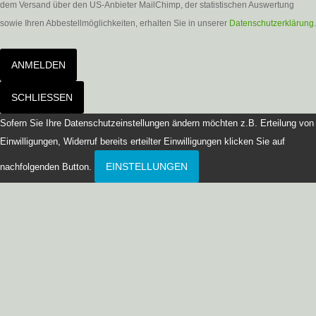
dem Versand über den US-Anbieter MailChimp, der statistischen Auswertung
sowie Ihren Abbestellmöglichkeiten, erhalten Sie in unserer
Datenschutzerklärung
.
ANMELDEN
SCHLIESSEN
Sofern Sie Ihre Datenschutzeinstellungen ändern möchten z.B. Erteilung von
Einwilligungen, Widerruf bereits erteilter Einwilligungen klicken Sie auf
EINSTELLUNGEN
nachfolgenden Button.