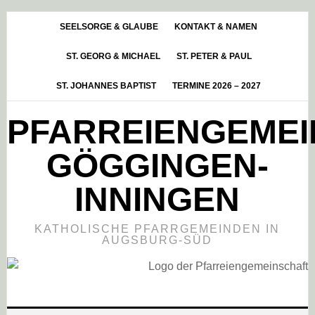
Skip
Zur
Zur
to
Hauptsidebar
Fußzeile
SEELSORGE & GLAUBE
KONTAKT & NAMEN
main
springen
springen
ST. GEORG & MICHAEL
ST. PETER & PAUL
content
ST. JOHANNES BAPTIST
TERMINE 2026 – 2027
PFARREIENGEME
GÖGGINGEN-
INNINGEN
KATHOLISCHE PFARRGEMEINDEN IN
AUGSBURG-SÜD