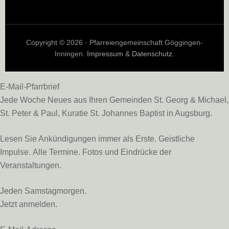
Copyright © 2026 · Pfarreiengemeinschaft Göggingen-
Inningen.
Impressum
&
Datenschutz
.
E-Mail-Pfarrbrief
Jede Woche Neues aus Ihren Gemeinden St. Georg & Michael,
St. Peter & Paul, Kuratie St. Johannes Baptist in Augsburg.
Lesen Sie Ankündigungen immer als Erste. Geistliche
Impulse. Alle Termine. Fotos und Eindrücke der
Veranstaltungen.
Jeden Samstagmorgen.
Jetzt anmelden.