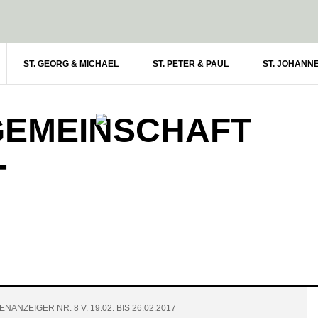
ST. GEORG & MICHAEL
ST. PETER & PAUL
ST. JOHANN
GEMEINSCHAFT
-
NANZEIGER NR. 8 V. 19.02. BIS 26.02.2017