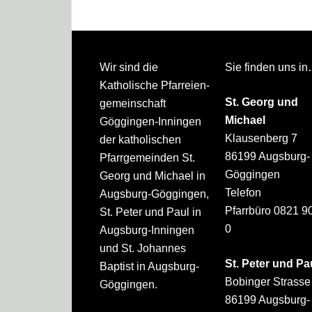
Footer
Wir sind die
Sie finden uns i
Katholische Pfarreien­
St. Georg und
gemeinschaft
Michael
Göggingen-Inningen
Klausenberg 7
der katholischen
86199 Augsburg-
Pfarrgemeinden St.
Göggingen
Georg und Michael in
Telefon
Augsburg-Göggingen,
Pfarrbüro 0821 9
St. Peter und Paul in
0
Augsburg-Inningen
und St. Johannes
St. Peter und Pa
Baptist in Augsburg-
Bobinger Strasse
Göggingen.
86199 Augsburg-