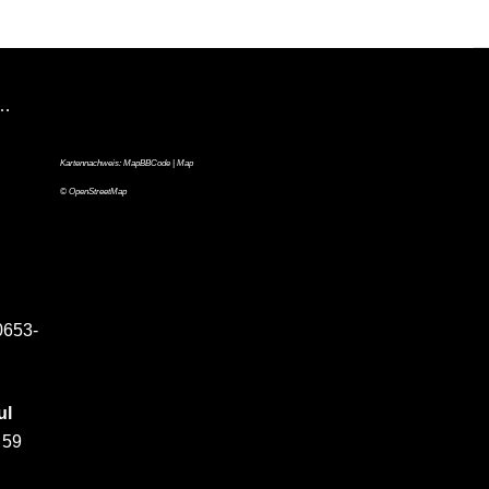
n…
Kartennachweis:
MapBBCode
| Map
©
OpenStreetMap
0653-
ul
 59