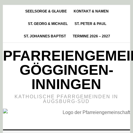
Skip
Zur
Zur
to
Hauptsidebar
Fußzeile
SEELSORGE & GLAUBE
KONTAKT & NAMEN
main
springen
springen
ST. GEORG & MICHAEL
ST. PETER & PAUL
content
ST. JOHANNES BAPTIST
TERMINE 2026 – 2027
PFARREIENGEME
GÖGGINGEN-
INNINGEN
KATHOLISCHE PFARRGEMEINDEN IN
AUGSBURG-SÜD