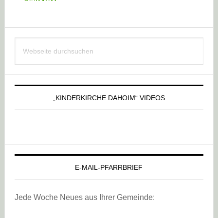
Haupt-
Webseite
Sidebar
durchsuchen
„KINDERKIRCHE DAHOIM“ VIDEOS
E-MAIL-PFARRBRIEF
Jede Woche Neues aus Ihrer Gemeinde: