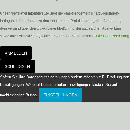
Unser Newsletter informiert Sie über die Pfarreiengemeinschaft Göggingen-
Inningen. Informationen zu den Inhalten, der Protokollierung Ihrer Anmeldung,
dem Versand über den US-Anbieter MailChimp, der statistischen Auswertung
sowie Ihren Abbestellmöglichkeiten, erhalten Sie in unserer
Datenschutzerklärung
.
ANMELDEN
SCHLIESSEN
Sofern Sie Ihre Datenschutzeinstellungen ändern möchten z.B. Erteilung von
Einwilligungen, Widerruf bereits erteilter Einwilligungen klicken Sie auf
EINSTELLUNGEN
nachfolgenden Button.