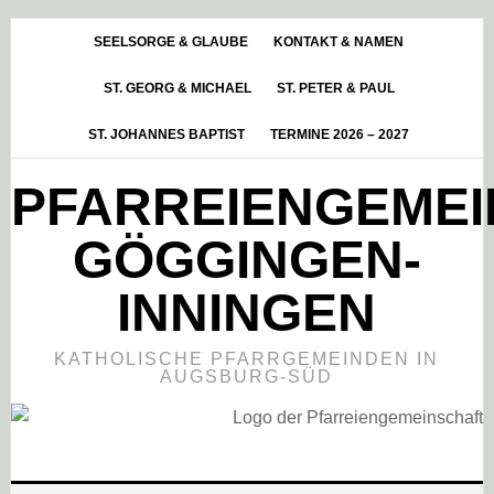
Skip
Zur
Zur
to
Hauptsidebar
Fußzeile
SEELSORGE & GLAUBE
KONTAKT & NAMEN
main
springen
springen
ST. GEORG & MICHAEL
ST. PETER & PAUL
content
ST. JOHANNES BAPTIST
TERMINE 2026 – 2027
PFARREIENGEME
GÖGGINGEN-
INNINGEN
KATHOLISCHE PFARRGEMEINDEN IN
AUGSBURG-SÜD