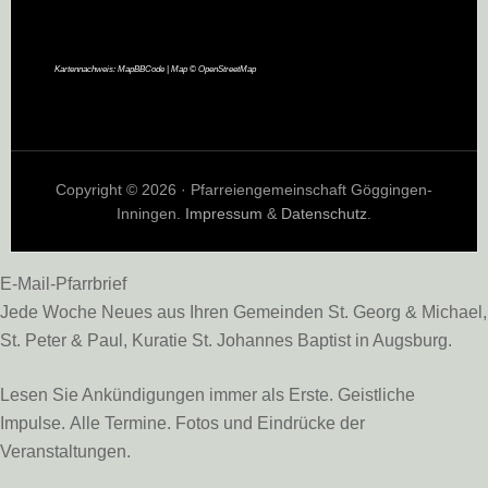
Kartennachweis:
MapBBCode
| Map ©
OpenStreetMap
Copyright © 2026 · Pfarreiengemeinschaft Göggingen-
Inningen.
Impressum
&
Datenschutz
.
E-Mail-Pfarrbrief
Jede Woche Neues aus Ihren Gemeinden St. Georg & Michael,
St. Peter & Paul, Kuratie St. Johannes Baptist in Augsburg.
Lesen Sie Ankündigungen immer als Erste. Geistliche
Impulse. Alle Termine. Fotos und Eindrücke der
Veranstaltungen.