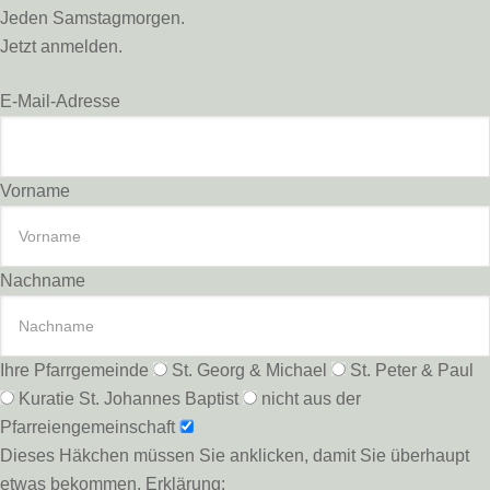
Jeden Samstagmorgen.
Jetzt anmelden.
E-Mail-Adresse
Vorname
Nachname
Ihre Pfarrgemeinde
St. Georg & Michael
St. Peter & Paul
Kuratie St. Johannes Baptist
nicht aus der
Pfarreiengemeinschaft
Dieses Häkchen müssen Sie anklicken, damit Sie überhaupt
etwas bekommen. Erklärung: