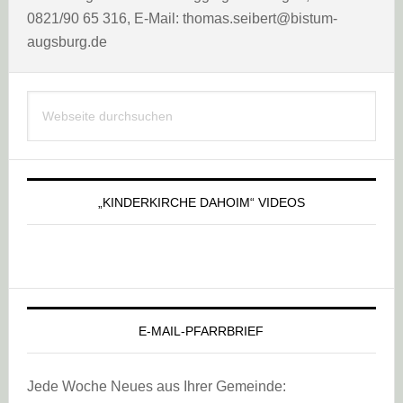
0821/90 65 316, E-Mail: thomas.seibert@bistum-
augsburg.de
Haupt-
Webseite
Sidebar
durchsuchen
„KINDERKIRCHE DAHOIM“ VIDEOS
E-MAIL-PFARRBRIEF
Jede Woche Neues aus Ihrer Gemeinde: