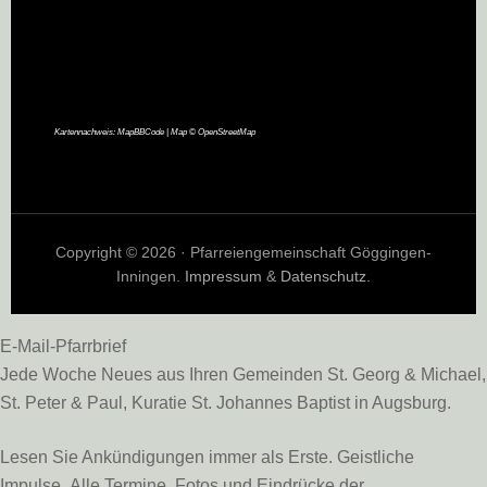
Kartennachweis:
MapBBCode
| Map ©
OpenStreetMap
Copyright © 2026 · Pfarreiengemeinschaft Göggingen-
Inningen.
Impressum
&
Datenschutz
.
E-Mail-Pfarrbrief
Jede Woche Neues aus Ihren Gemeinden St. Georg & Michael,
St. Peter & Paul, Kuratie St. Johannes Baptist in Augsburg.
Lesen Sie Ankündigungen immer als Erste. Geistliche
Impulse. Alle Termine. Fotos und Eindrücke der