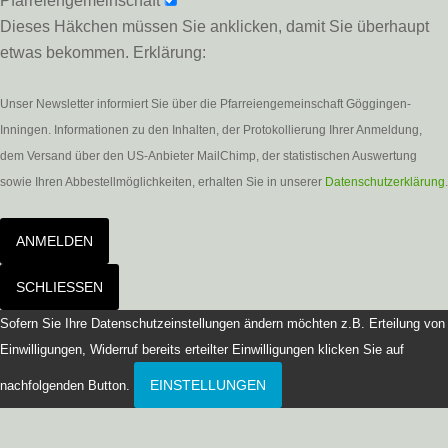
Pfarreiengemeinschaft
Dieses Häkchen müssen Sie anklicken, damit Sie überhaupt
etwas bekommen. Erklärung:
Unser Newsletter informiert Sie über die Pfarreiengemeinschaft Göggingen-
Inningen. Informationen zu den Inhalten, der Protokollierung Ihrer Anmeldung,
dem Versand über den US-Anbieter MailChimp, der statistischen Auswertung
sowie Ihren Abbestellmöglichkeiten, erhalten Sie in unserer
Datenschutzerklärung
.
ANMELDEN
SCHLIESSEN
Sofern Sie Ihre Datenschutzeinstellungen ändern möchten z.B. Erteilung von
Einwilligungen, Widerruf bereits erteilter Einwilligungen klicken Sie auf
EINSTELLUNGEN
nachfolgenden Button.