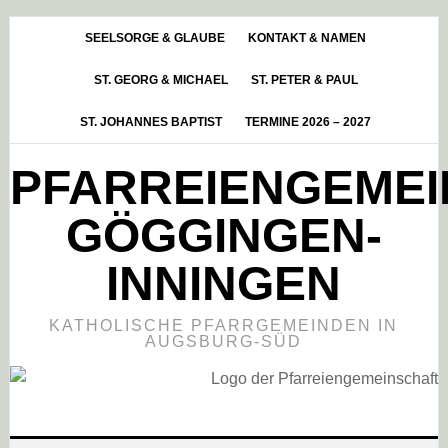
Skip
Zur
Zur
to
Hauptsidebar
Fußzeile
SEELSORGE & GLAUBE
KONTAKT & NAMEN
main
springen
springen
ST. GEORG & MICHAEL
ST. PETER & PAUL
content
ST. JOHANNES BAPTIST
TERMINE 2026 – 2027
PFARREIENGEME
GÖGGINGEN-
INNINGEN
KATHOLISCHE PFARRGEMEINDEN IN
AUGSBURG-SÜD