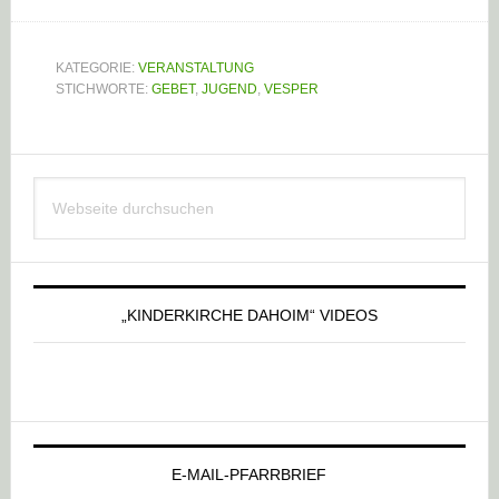
KATEGORIE:
VERANSTALTUNG
STICHWORTE:
GEBET
,
JUGEND
,
VESPER
Haupt-
Webseite
Sidebar
durchsuchen
„KINDERKIRCHE DAHOIM“ VIDEOS
E-MAIL-PFARRBRIEF