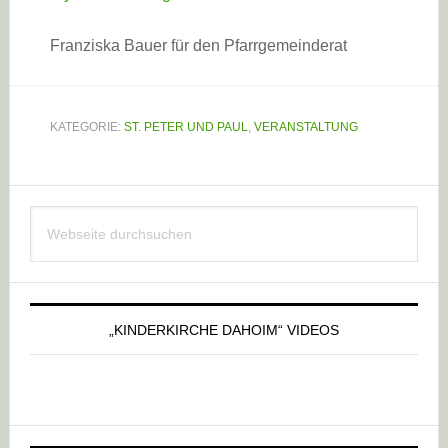
Franziska Bauer für den Pfarrgemeinderat
KATEGORIE:
ST. PETER UND PAUL
,
VERANSTALTUNG
Haupt-
Webseite
Sidebar
durchsuchen
„KINDERKIRCHE DAHOIM“ VIDEOS