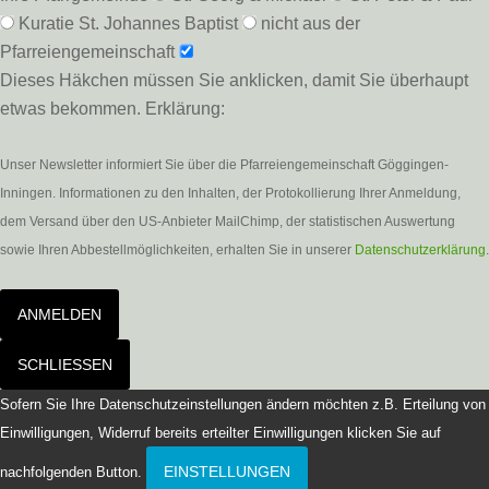
Kuratie St. Johannes Baptist
nicht aus der
Pfarreiengemeinschaft
Dieses Häkchen müssen Sie anklicken, damit Sie überhaupt
etwas bekommen. Erklärung:
Unser Newsletter informiert Sie über die Pfarreiengemeinschaft Göggingen-
Inningen. Informationen zu den Inhalten, der Protokollierung Ihrer Anmeldung,
dem Versand über den US-Anbieter MailChimp, der statistischen Auswertung
sowie Ihren Abbestellmöglichkeiten, erhalten Sie in unserer
Datenschutzerklärung
.
ANMELDEN
SCHLIESSEN
Sofern Sie Ihre Datenschutzeinstellungen ändern möchten z.B. Erteilung von
Einwilligungen, Widerruf bereits erteilter Einwilligungen klicken Sie auf
EINSTELLUNGEN
nachfolgenden Button.