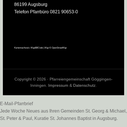
86199 Augsburg
Telefon Pfarrbüro 0821 90653-0
Kartennachweis:
MapBBCode
| Map ©
OpenStreetMap
Copyright © 2026 · Pfarreiengemeinschaft Göggingen-
Inningen.
Impressum
&
Datenschutz
.
E-Mail-Pfarrbrief
Jede Woche Neues aus Ihren Gemeinden St. Georg & Michael,
St. Peter & Paul, Kuratie St. Johannes Baptist in Augsburg.