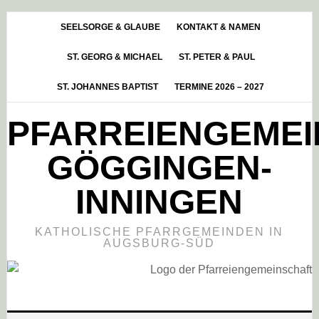
Skip
Zur
Zur
to
Hauptsidebar
Fußzeile
SEELSORGE & GLAUBE
KONTAKT & NAMEN
main
springen
springen
ST. GEORG & MICHAEL
ST. PETER & PAUL
content
ST. JOHANNES BAPTIST
TERMINE 2026 – 2027
PFARREIENGEME
GÖGGINGEN-
INNINGEN
KATHOLISCHE PFARRGEMEINDEN IN
AUGSBURG-SÜD