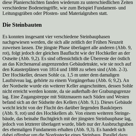
diese Planierschichten fanden wiederum zu unterschiedlichen Zeiten
verschiedene Bodeneingriffe, wie zum Beispiel Fundament- und
Leitungsgräben oder Pfosten- und Materialgruben statt.
Die Steinbauten
Es konnten insgesamt vier verschiedene Steinbauphasen
nachgewiesen werden, die sich alle zeitlich der Frühen Neuzeit
zuweisen lassen. Die jüngste Phase überlagert alle anderen (Abb. 9,
rot), folgt jedoch der gleichen Bauflucht wie der Hochkeller an der
Ostseite (Abb. 9,2). Es sind offensichtlich die Überreste der östlich
an das Kirchenareal angrenzenden Gebäudetrakte, wie sie noch auf
den Katasterplänen von 1814 und 1888 zu sehen sind (Abb. 2-3).
Der Hochkeller, dessen Sohle ca. 1,5 m unter dem damaligen
Laufniveau lag, gehörte zu einem Vorgängerbau (Abb. 6; 9,2). An
der Nordseite wurde ein weiterer Keller angeschnitten, dessen Sohle
nicht erreicht werden konnte, da sie außerhalb der Grabungsgrenze
lag. Eine Zugangstreppe mit Stützmauern nach Süden und Westen
befand sich an der Südseite des Kellers (Abb. 9,1). Dieses Gebäude
weicht leicht von der Flucht des darüber liegenden Baukörpers
(Abb. 9, rot) und des Hochkellers ab. Von einem weiteren Steinge-
bäude, das beinahe fluchtgleich mit der jüngsten Steinbauphase lag,
jedoch von letzterer überlagert wurde, blieb nur der Ausbruchgraben
des ehemaligen Fundaments erhalten (Abb. 9,3). Es handelt sich
dabei offenbar um die Nordostecke eines Steinbaus. Parallel dazu