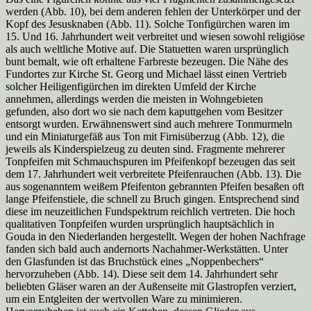
werden (Abb. 10), bei dem anderen fehlen der Unterkörper und der
Kopf des Jesusknaben (Abb. 11). Solche Tonfigürchen waren im
15. Und 16. Jahrhundert weit verbreitet und wiesen sowohl religiöse
als auch weltliche Motive auf. Die Statuetten waren ursprünglich
bunt bemalt, wie oft erhaltene Farbreste bezeugen. Die Nähe des
Fundortes zur Kirche St. Georg und Michael lässt einen Vertrieb
solcher Heiligenfigürchen im direkten Umfeld der Kirche
annehmen, allerdings werden die meisten in Wohngebieten
gefunden, also dort wo sie nach dem kaputtgehen vom Besitzer
entsorgt wurden. Erwähnenswert sind auch mehrere Tonmurmeln
und ein Miniaturgefäß aus Ton mit Firnisüberzug (Abb. 12), die
jeweils als Kinderspielzeug zu deuten sind. Fragmente mehrerer
Tonpfeifen mit Schmauchspuren im Pfeifenkopf bezeugen das seit
dem 17. Jahrhundert weit verbreitete Pfeifenrauchen (Abb. 13). Die
aus sogenanntem weißem Pfeifenton gebrannten Pfeifen besaßen oft
lange Pfeifenstiele, die schnell zu Bruch gingen. Entsprechend sind
diese im neuzeitlichen Fundspektrum reichlich vertreten. Die hoch
qualitativen Tonpfeifen wurden ursprünglich hauptsächlich in
Gouda in den Niederlanden hergestellt. Wegen der hohen Nachfrage
fanden sich bald auch andernorts Nachahmer-Werkstätten. Unter
den Glasfunden ist das Bruchstück eines „Noppenbechers“
hervorzuheben (Abb. 14). Diese seit dem 14. Jahrhundert sehr
beliebten Gläser waren an der Außenseite mit Glastropfen verziert,
um ein Entgleiten der wertvollen Ware zu minimieren.