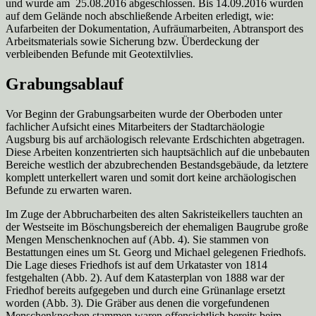
und wurde am 25.08.2016 abgeschlossen. Bis 14.09.2016 wurden
auf dem Gelände noch abschließende Arbeiten erledigt, wie:
Aufarbeiten der Dokumentation, Aufräumarbeiten, Abtransport des
Arbeitsmaterials sowie Sicherung bzw. Überdeckung der
verbleibenden Befunde mit Geotextilvlies.
Grabungsablauf
Vor Beginn der Grabungsarbeiten wurde der Oberboden unter
fachlicher Aufsicht eines Mitarbeiters der Stadtarchäologie
Augsburg bis auf archäologisch relevante Erdschichten abgetragen.
Diese Arbeiten konzentrierten sich hauptsächlich auf die unbebauten
Bereiche westlich der abzubrechenden Bestandsgebäude, da letztere
komplett unterkellert waren und somit dort keine archäologischen
Befunde zu erwarten waren.
Im Zuge der Abbrucharbeiten des alten Sakristeikellers tauchten an
der Westseite im Böschungsbereich der ehemaligen Baugrube große
Mengen Menschenknochen auf (Abb. 4). Sie stammen von
Bestattungen eines um St. Georg und Michael gelegenen Friedhofs.
Die Lage dieses Friedhofs ist auf dem Urkataster von 1814
festgehalten (Abb. 2). Auf dem Katasterplan von 1888 war der
Friedhof bereits aufgegeben und durch eine Grünanlage ersetzt
worden (Abb. 3). Die Gräber aus denen die vorgefundenen
Menschenknochen stammen waren offensichtlich bereits beim