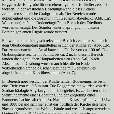
Baggern der Baugrube für den ehemaligen Sakristeikeller zerstört
worden. In der westlichen Böschungswand dieses Kellers
zeichneten sich etliche Grabgruben ab. Der Bereich wurde
dokumentiert und die Böschung mit Geotextil abgedeckt (Abb. 1,a).
Weitere tiefgreifende Bodeneingriffe im Bereich des Friedhofs
wurden untersagt. Der Standort einer ursprünglich in diesem
Bereich geplanten Rigole wurde versetzt.
Ein weiterer archäologisch relevanter Bereich zeichnete sich nach
dem Oberbodenabtrag unmittelbar östlich der Kirche ab (Abb. 1,b).
Das zu untersuchende Areal hatte eine Fläche von ca. 100 m². Die
Grabungstiefe reichte im Schnitt bis ca. 2 m. In diesem Bereich
fanden die eigentlichen Hauptarbeiten statt (Abb. 5-6). Nach
Abschluss der Grabung wurden auch hier die im Boden
verbleibenden archäologischen Befunde mit Geotextilvlies
abgedeckt und mit Kies überschüttet (Abb. 7).
Im Bereich nordwestlich der Kirche fanden Bodeneingriffe bis in
eine Tiefe von ca. 0,5 m statt. Die Baggerarbeiten wurden von der
Stadtarchäologie Augsburg fachlich begleitet. Es zeichneten sich die
Steinfundamente einer Bebauung und der Ziegelring eines
Brunnenschachtes ab (Abb. 8). Nach den Katasterplänen von 1814
und 1888 befand sich hier einst das nördlich der Kirche gelegene
Nachbargrundstück mit Wohngebäude und westlich angrenzendem
Garten (Abb. 2-3). Vom Gebäude wurde die Südwestecke