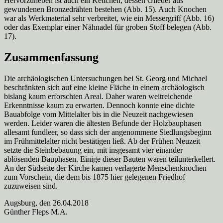
Hervorzuheben ist auch ein Kettchen, dessen Glieder aus
gewundenen Bronzedrähten bestehen (Abb. 15). Auch Knochen
war als Werkmaterial sehr verbreitet, wie ein Messergriff (Abb. 16)
oder das Exemplar einer Nähnadel für groben Stoff belegen (Abb.
17).
Zusammenfassung
Die archäologischen Untersuchungen bei St. Georg und Michael
beschränkten sich auf eine kleine Fläche in einem archäologisch
bislang kaum erforschten Areal. Daher waren weitreichende
Erkenntnisse kaum zu erwarten. Dennoch konnte eine dichte
Bauabfolge vom Mittelalter bis in die Neuzeit nachgewiesen
werden. Leider waren die ältesten Befunde der Holzbauphasen
allesamt fundleer, so dass sich der angenommene Siedlungsbeginn
im Frühmittelalter nicht bestätigen ließ. Ab der Frühen Neuzeit
setzte die Steinbebauung ein, mit insgesamt vier einander
ablösenden Bauphasen. Einige dieser Bauten waren teilunterkellert.
An der Südseite der Kirche kamen verlagerte Menschenknochen
zum Vorschein, die dem bis 1875 hier gelegenen Friedhof
zuzuweisen sind.
Augsburg, den 26.04.2018
Günther Fleps M.A.