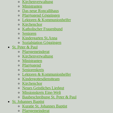
Kirchenverwaltung
Ministranten
Das neue Roncallihaus
Pfarrjugend Göggingen
Lektoren & Kommunionhelfer
Kirchenchor
Katholischer Frauenbund
Senioren
Kindergarten St.Anna
Sozialstation Göggingen
St. Peter & Paul
Pfarrgemeinderat
Kirchenverwaltung
Ministranten
Pfarrjugend
Seniorenkreis
Lektoren & Kommunionhelfer
Kindergottesdienstteam
Kirchenchor
Neues Geistliches Liedgut
Missionskreis Eine-Welt
Baubeschreibung St. Peter & Paul
St. Johannes Baptist
Kuratie St. Johannes Baptist
Pfarrgemeinderat