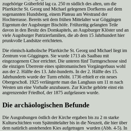
zugehörige Gräberfeld lag ca. 250 m südlich des alten, um die
Pfarrkirche St. Georg und Michael gelegenen Dorfkerns auf dem
sogenannten Hundsberg, einem Plateau am Westrand der
Hochterrasse. Bereits seit dem frühen Mittelalter war Göggingen
Eigentum der Augsburger Bischöfe. Frühzeitig gelangten Teile
davon in den Besitz des Domkapitels, an Augsburger Klöster und an
viele Augsburger Patrizierfamilien, die ab dem 15 Jahrhundert hier
prunkvolle Landsitze errichteten.
Die römisch-katholische Pfarrkirche St. Georg und Michael liegt im
Zentrum von Göggingen. Sie wurde 1713 als Saalbau mit
eingezogenem Chor errichtet. Die unteren fünf Turmgeschosse sind
die einzigen Überreste eines spätromanischen Vorgängerbaus wohl
aus der 2. Hälfte des 13. Jahr-hunderts. In der 2. Hälfte des 15.
Jahrhunderts wurde der Turm erhöht. 1736 erhielt er ein neues
Obergeschoß. 1925 verlängerte man das Langhaus um 11 m nach
Westen um eine Vorhalle anzubauen. Zur Kirche gehörte einst ein
angrenzender Friedhof, der 1875 aufgelassen wurde.
Die archäologischen Befunde
Die Ausgrabungen östlich der Kirche ergaben bis zu 2 m starke
Kulturschichten vom Spätmittelalter bis in die Neuzeit, die hier über
dem natürlich anstehenden Kies aufgetragen wurden (Abb. 4-5). In