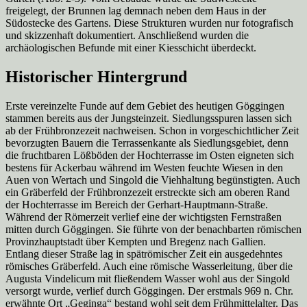
freigelegt, der Brunnen lag demnach neben dem Haus in der
Südostecke des Gartens. Diese Strukturen wurden nur fotografisch
und skizzenhaft dokumentiert. Anschließend wurden die
archäologischen Befunde mit einer Kiesschicht überdeckt.
Historischer Hintergrund
Erste vereinzelte Funde auf dem Gebiet des heutigen Göggingen
stammen bereits aus der Jungsteinzeit. Siedlungsspuren lassen sich
ab der Frühbronzezeit nachweisen. Schon in vorgeschichtlicher Zeit
bevorzugten Bauern die Terrassenkante als Siedlungsgebiet, denn
die fruchtbaren Lößböden der Hochterrasse im Osten eigneten sich
bestens für Ackerbau während im Westen feuchte Wiesen in den
Auen von Wertach und Singold die Viehhaltung begünstigten. Auch
ein Gräberfeld der Frühbronzezeit erstreckte sich am oberen Rand
der Hochterrasse im Bereich der Gerhart-Hauptmann-Straße.
Während der Römerzeit verlief eine der wichtigsten Fernstraßen
mitten durch Göggingen. Sie führte von der benachbarten römischen
Provinzhauptstadt über Kempten und Bregenz nach Gallien.
Entlang dieser Straße lag in spätrömischer Zeit ein ausgedehntes
römisches Gräberfeld. Auch eine römische Wasserleitung, über die
Augusta Vindelicum mit fließendem Wasser wohl aus der Singold
versorgt wurde, verlief durch Göggingen. Der erstmals 969 n. Chr.
erwähnte Ort „Geginga“ bestand wohl seit dem Frühmittelalter. Das