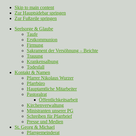
Skip to main content
Zur Hauptsidebar springen
Zur Fußzeile springen
Seelsorge & Glaube
Taufe
Erstkommunion
Firmung
Sakrament der Versöhnung – Beichte
Trauung
Krankensalbung
Todesfall
Kontakt & Namen
Pfarrer Nikolaus Wurzer
Pfarrbüro
Hauptamtliche Mitarbeiter
Pastoralrat
Öffentlichkeitsarbeit
Kirchenverwaltung
Ministranten unserer PG
Schreiben für Pfarrbrief
Presse und Medien
St. Georg & Michael
Pfarrgemeinderat