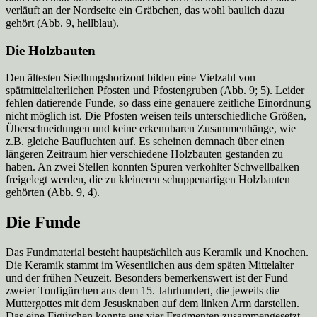
verläuft an der Nordseite ein Gräbchen, das wohl baulich dazu
gehört (Abb. 9, hellblau).
Die Holzbauten
Den ältesten Siedlungshorizont bilden eine Vielzahl von
spätmittelalterlichen Pfosten und Pfostengruben (Abb. 9; 5). Leider
fehlen datierende Funde, so dass eine genauere zeitliche Einordnung
nicht möglich ist. Die Pfosten weisen teils unterschiedliche Größen,
Überschneidungen und keine erkennbaren Zusammenhänge, wie
z.B. gleiche Baufluchten auf. Es scheinen demnach über einen
längeren Zeitraum hier verschiedene Holzbauten gestanden zu
haben. An zwei Stellen konnten Spuren verkohlter Schwellbalken
freigelegt werden, die zu kleineren schuppenartigen Holzbauten
gehörten (Abb. 9, 4).
Die Funde
Das Fundmaterial besteht hauptsächlich aus Keramik und Knochen.
Die Keramik stammt im Wesentlichen aus dem späten Mittelalter
und der frühen Neuzeit. Besonders bemerkenswert ist der Fund
zweier Tonfigürchen aus dem 15. Jahrhundert, die jeweils die
Muttergottes mit dem Jesusknaben auf dem linken Arm darstellen.
Das eine Figürchen konnte aus vier Fragmenten zusammengesetzt