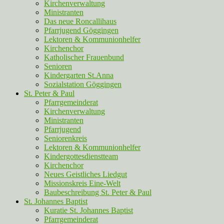
Kirchenverwaltung
Ministranten
Das neue Roncallihaus
Pfarrjugend Göggingen
Lektoren & Kommunionhelfer
Kirchenchor
Katholischer Frauenbund
Senioren
Kindergarten St.Anna
Sozialstation Göggingen
St. Peter & Paul
Pfarrgemeinderat
Kirchenverwaltung
Ministranten
Pfarrjugend
Seniorenkreis
Lektoren & Kommunionhelfer
Kindergottesdienstteam
Kirchenchor
Neues Geistliches Liedgut
Missionskreis Eine-Welt
Baubeschreibung St. Peter & Paul
St. Johannes Baptist
Kuratie St. Johannes Baptist
Pfarrgemeinderat