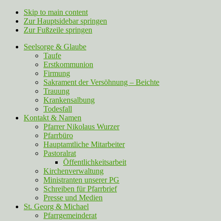
Skip to main content
Zur Hauptsidebar springen
Zur Fußzeile springen
Seelsorge & Glaube
Taufe
Erstkommunion
Firmung
Sakrament der Versöhnung – Beichte
Trauung
Krankensalbung
Todesfall
Kontakt & Namen
Pfarrer Nikolaus Wurzer
Pfarrbüro
Hauptamtliche Mitarbeiter
Pastoralrat
Öffentlichkeitsarbeit
Kirchenverwaltung
Ministranten unserer PG
Schreiben für Pfarrbrief
Presse und Medien
St. Georg & Michael
Pfarrgemeinderat