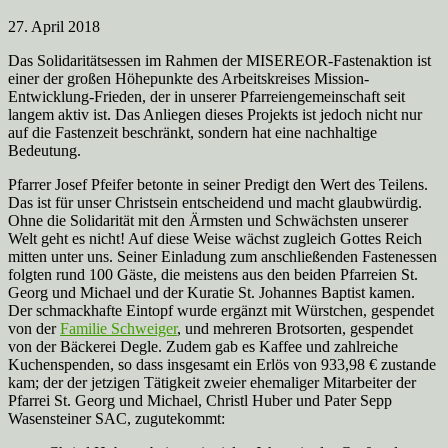
27. April 2018
Das Solidaritätsessen im Rahmen der MISEREOR-Fastenaktion ist
einer der großen Höhepunkte des Arbeitskreises Mission-
Entwicklung-Frieden, der in unserer Pfarreiengemeinschaft seit
langem aktiv ist. Das Anliegen dieses Projekts ist jedoch nicht nur
auf die Fastenzeit beschränkt, sondern hat eine nachhaltige
Bedeutung.
Pfarrer Josef Pfeifer betonte in seiner Predigt den Wert des Teilens.
Das ist für unser Christsein entscheidend und macht glaubwürdig.
Ohne die Solidarität mit den Ärmsten und Schwächsten unserer
Welt geht es nicht! Auf diese Weise wächst zugleich Gottes Reich
mitten unter uns. Seiner Einladung zum anschließenden Fastenessen
folgten rund 100 Gäste, die meistens aus den beiden Pfarreien St.
Georg und Michael und der Kuratie St. Johannes Baptist kamen.
Der schmackhafte Eintopf wurde ergänzt mit Würstchen, gespendet
von der
Familie Schweiger
, und mehreren Brotsorten, gespendet
von der Bäckerei Degle. Zudem gab es Kaffee und zahlreiche
Kuchenspenden, so dass insgesamt ein Erlös von 933,98 € zustande
kam; der der jetzigen Tätigkeit zweier ehemaliger Mitarbeiter der
Pfarrei St. Georg und Michael, Christl Huber und Pater Sepp
Wasensteiner SAC, zugutekommt: