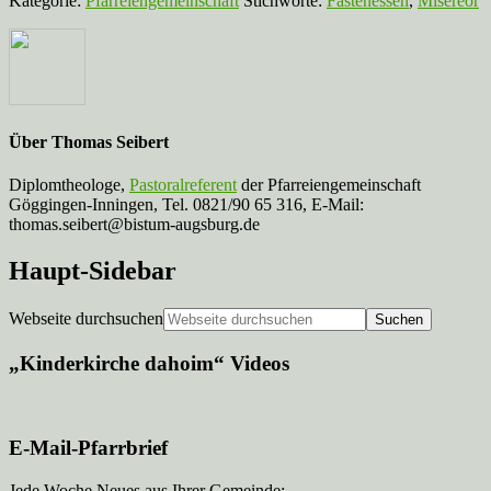
Kategorie:
Pfarreiengemeinschaft
Stichworte:
Fastenessen
,
Misereor
Über
Thomas Seibert
Diplomtheologe,
Pastoralreferent
der Pfarreiengemeinschaft
Göggingen-Inningen, Tel. 0821/90 65 316, E-Mail:
thomas.seibert@bistum-augsburg.de
Haupt-Sidebar
Webseite durchsuchen
„Kinderkirche dahoim“ Videos
E-Mail-Pfarrbrief
Jede Woche Neues aus Ihrer Gemeinde: