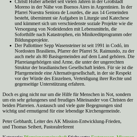
Christl Huber arbeitet seit vielen Jahren in der Großstadt
Moreno in der Nähe von Buenos Aires in Argentinien. In der
Pfarrei Nuestra Seniora de Lourdes, die aus 14 Gemeinden
besteht, übernimmt sie Aufgaben in Liturgie und Katechese
und kümmert sich um verschiedenste soziale Projekte wie die
Versorgung von Notleidenden mit Lebensmitteln, die
Soforthilfe nach Katastrophen, ein Minikreditprogramm oder
Bildungsprojekte.
Der Pallottiner Sepp Wasensteiner ist seit 1991 in Codó, im
Nordosten Brasiliens, Pfarrer der Pfarrei St. Raimundo, zu der
auch mehr als 80 Basisgemeinden auf dem Land gehören. Die
Pfarreiangehörigen sind Arme, die unter der ungerechten
Struktur der brasilianischen Gesellschaft leiden. Für sie ist die
Pfarrgemeinde eine Alternativgesellschaft, in der sie Respekt
vor der Würde des Einzelnen, Verteidigung ihrer Rechte und
gegenseitige Unterstützung erfahren.
Doch es ging nicht nur um die Hilfe für Menschen in Not, sondern
um ein sehr gelungenes und freudiges Miteinander von Christen der
beiden Pfarreien. Austausch und viele gute Begegnungen sind
wichtig und ermutigend für eine lebendige Kirchengemeinde.
Peter Gebhardt, Leiter des AK Mission-Entwicklung-Frieden,
und Thomas Seibert, Pastoralreferent