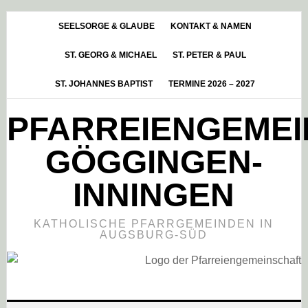
Skip
Zur
Zur
to
Hauptsidebar
Fußzeile
SEELSORGE & GLAUBE
KONTAKT & NAMEN
main
springen
springen
ST. GEORG & MICHAEL
ST. PETER & PAUL
content
ST. JOHANNES BAPTIST
TERMINE 2026 – 2027
PFARREIENGEME
GÖGGINGEN-
INNINGEN
KATHOLISCHE PFARRGEMEINDEN IN
AUGSBURG-SÜD