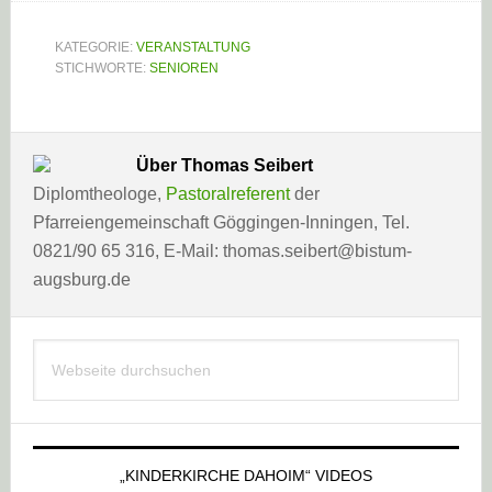
KATEGORIE:
VERANSTALTUNG
STICHWORTE:
SENIOREN
Über
Thomas Seibert
Diplomtheologe,
Pastoralreferent
der
Pfarreiengemeinschaft Göggingen-Inningen, Tel.
0821/90 65 316, E-Mail: thomas.seibert@bistum-
augsburg.de
Haupt-
Webseite
Sidebar
durchsuchen
„KINDERKIRCHE DAHOIM“ VIDEOS