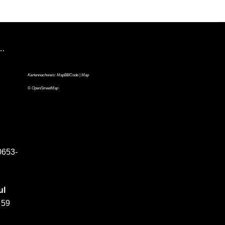
n…
Kartennachweis:
MapBBCode
| Map
©
OpenStreetMap
0653-
ul
 59