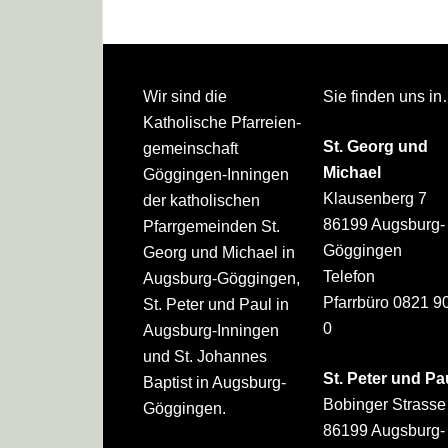
Footer
Wir sind die
Sie finden uns i
Katholische Pfarreien­
St. Georg und
gemeinschaft
Michael
Göggingen-Inningen
Klausenberg 7
der katholischen
86199 Augsburg-
Pfarrgemeinden St.
Göggingen
Georg und Michael in
Telefon
Augsburg-Göggingen,
Pfarrbüro 0821 9
St. Peter und Paul in
0
Augsburg-Inningen
und St. Johannes
St. Peter und Pa
Baptist in Augsburg-
Bobinger Strasse
Göggingen.
86199 Augsburg-