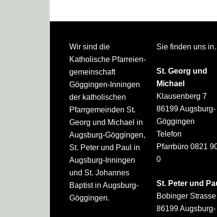
Footer
Wir sind die
Sie finden uns i
Katholische Pfarreien­
St. Georg und
gemeinschaft
Michael
Göggingen-Inningen
Klausenberg 7
der katholischen
86199 Augsburg-
Pfarrgemeinden St.
Göggingen
Georg und Michael in
Telefon
Augsburg-Göggingen,
Pfarrbüro 0821 9
St. Peter und Paul in
0
Augsburg-Inningen
und St. Johannes
St. Peter und Pa
Baptist in Augsburg-
Bobinger Strasse
Göggingen.
86199 Augsburg-