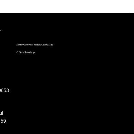
n…
Kartennachweis:
MapBBCode
| Map
©
OpenStreetMap
0653-
ul
 59