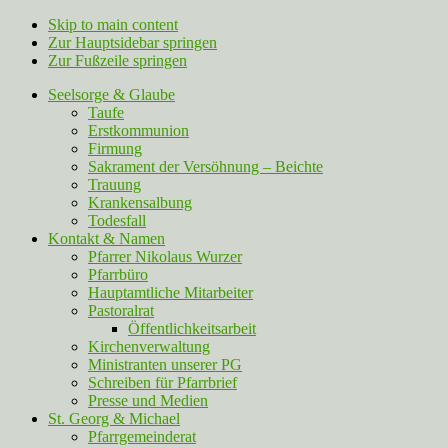
Skip to main content
Zur Hauptsidebar springen
Zur Fußzeile springen
Seelsorge & Glaube
Taufe
Erstkommunion
Firmung
Sakrament der Versöhnung – Beichte
Trauung
Krankensalbung
Todesfall
Kontakt & Namen
Pfarrer Nikolaus Wurzer
Pfarrbüro
Hauptamtliche Mitarbeiter
Pastoralrat
Öffentlichkeitsarbeit
Kirchenverwaltung
Ministranten unserer PG
Schreiben für Pfarrbrief
Presse und Medien
St. Georg & Michael
Pfarrgemeinderat