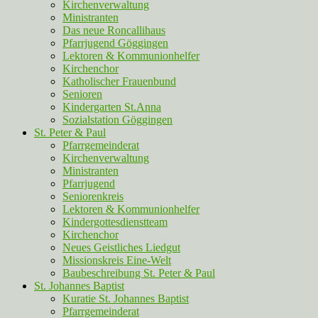
Kirchenverwaltung
Ministranten
Das neue Roncallihaus
Pfarrjugend Göggingen
Lektoren & Kommunionhelfer
Kirchenchor
Katholischer Frauenbund
Senioren
Kindergarten St.Anna
Sozialstation Göggingen
St. Peter & Paul
Pfarrgemeinderat
Kirchenverwaltung
Ministranten
Pfarrjugend
Seniorenkreis
Lektoren & Kommunionhelfer
Kindergottesdienstteam
Kirchenchor
Neues Geistliches Liedgut
Missionskreis Eine-Welt
Baubeschreibung St. Peter & Paul
St. Johannes Baptist
Kuratie St. Johannes Baptist
Pfarrgemeinderat