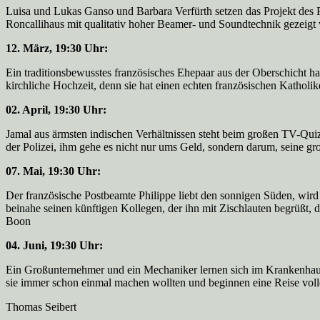
Luisa und Lukas Ganso und Barbara Verfürth setzen das Projekt des 
Roncallihaus mit qualitativ hoher Beamer- und Soundtechnik gezeigt w
12. März, 19:30 Uhr:
Ein traditionsbewusstes französisches Ehepaar aus der Oberschicht ha
kirchliche Hochzeit, denn sie hat einen echten französischen Katho
02. April, 19:30 Uhr:
Jamal aus ärmsten indischen Verhältnissen steht beim großen TV-Quiz 
der Polizei, ihm gehe es nicht nur ums Geld, sondern darum, seine 
07. Mai, 19:30 Uhr:
Der französische Postbeamte Philippe liebt den sonnigen Süden, wird 
beinahe seinen künftigen Kollegen, der ihn mit Zischlauten begrüßt,
Boon
04. Juni, 19:30 Uhr:
Ein Großunternehmer und ein Mechaniker lernen sich im Krankenhaus zu
sie immer schon einmal machen wollten und beginnen eine Reise v
Thomas Seibert