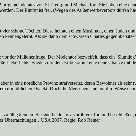
Pfarrgemeinderates von St. Georg und Michael fort. Sie haben eine ne
erden. Der Eintritt ist frei. (Wegen des Außenwerbeverbots dürfen hie
t vier schöne Töchter. Diese heiraten einen Muslimen, einen Juden und 
liken kennengelernt. Als sie dann dem schwarzen Charles gegenübersitz
vor der Millionenfrage. Der Moderator bezweifelt, dass ein `Slumdog’ 
große Liebe Latika wiederzufinden. Er bekommt eine neue Chance mit 
aber in eine nördliche Provinz strafversetzt, deren Bewohner als sehr r
 dem dort üblichen Dialekt. Doch die Menschen sind auf ihre Weise cha
fällig kennen. Sie sind beide kurz vor ihrem Tod und beschließen, ein
oller Überraschungen…USA 2007, Regie: Rob Reiner