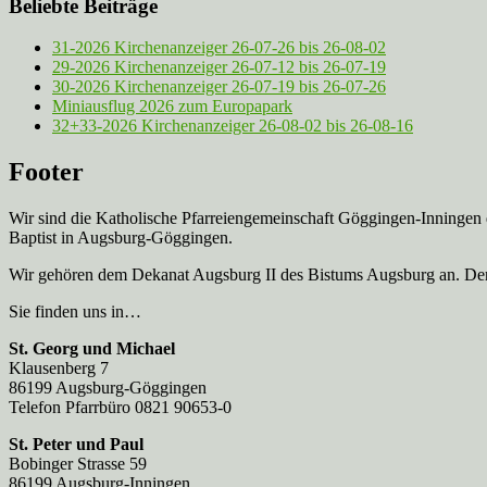
Beliebte Beiträge
31-2026 Kirchenanzeiger 26-07-26 bis 26-08-02
29-2026 Kirchenanzeiger 26-07-12 bis 26-07-19
30-2026 Kirchenanzeiger 26-07-19 bis 26-07-26
Miniausflug 2026 zum Europapark
32+33-2026 Kirchenanzeiger 26-08-02 bis 26-08-16
Footer
Wir sind die Katholische Pfarreien­gemeinschaft Göggingen-Inningen
Baptist in Augsburg-Göggingen.
Wir gehören dem Dekanat Augsburg II des Bistums Augsburg an. Der 
Sie finden uns in…
St. Georg und Michael
Klausenberg 7
86199 Augsburg-Göggingen
Telefon Pfarrbüro 0821 90653-0
St. Peter und Paul
Bobinger Strasse 59
86199 Augsburg-Inningen