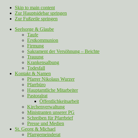
Skip to main content
Zur Hauptsidebar springen
Zur Fußzeile springen
Seelsorge & Glaube
Taufe
Erstkommunion
Firmung
Sakrament der Versöhnung – Beichte
Trauung
Krankensalbung
Todesfall
Kontakt & Namen
Pfarrer Nikolaus Wurzer
Pfarrbüro
Hauptamtliche Mitarbeiter
Pastoralrat
Öffentlichkeitsarbeit
Kirchenverwaltung
Ministranten unserer PG
Schreiben für Pfarrbrief
Presse und Medien
St. Georg & Michael
Pfarrgemeinderat