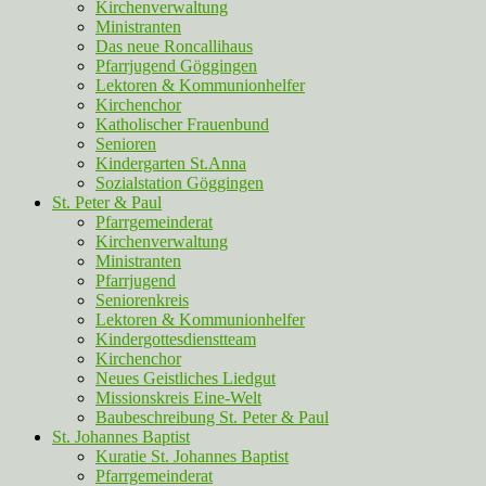
Kirchenverwaltung
Ministranten
Das neue Roncallihaus
Pfarrjugend Göggingen
Lektoren & Kommunionhelfer
Kirchenchor
Katholischer Frauenbund
Senioren
Kindergarten St.Anna
Sozialstation Göggingen
St. Peter & Paul
Pfarrgemeinderat
Kirchenverwaltung
Ministranten
Pfarrjugend
Seniorenkreis
Lektoren & Kommunionhelfer
Kindergottesdienstteam
Kirchenchor
Neues Geistliches Liedgut
Missionskreis Eine-Welt
Baubeschreibung St. Peter & Paul
St. Johannes Baptist
Kuratie St. Johannes Baptist
Pfarrgemeinderat