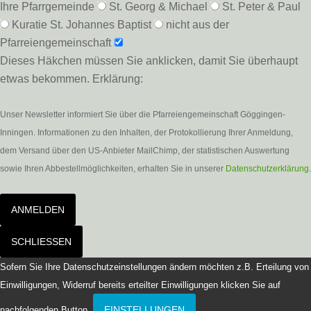
Ihre Pfarrgemeinde
St. Georg & Michael
St. Peter & Paul
Kuratie St. Johannes Baptist
nicht aus der
Pfarreiengemeinschaft
Dieses Häkchen müssen Sie anklicken, damit Sie überhaupt
etwas bekommen. Erklärung:
Unser Newsletter informiert Sie über die Pfarreiengemeinschaft Göggingen-
Inningen. Informationen zu den Inhalten, der Protokollierung Ihrer Anmeldung,
dem Versand über den US-Anbieter MailChimp, der statistischen Auswertung
sowie Ihren Abbestellmöglichkeiten, erhalten Sie in unserer
Datenschutzerklärung
.
ANMELDEN
SCHLIESSEN
Sofern Sie Ihre Datenschutzeinstellungen ändern möchten z.B. Erteilung von
Einwilligungen, Widerruf bereits erteilter Einwilligungen klicken Sie auf
EINSTELLUNGEN
nachfolgenden Button.