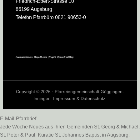
Friedrich-Ebert-Strasse 10
86199 Augsburg
Telefon Pfarrbüro 0821 90653-0
Kartennachweis:
MapBBCode
| Map ©
OpenStreetMap
Copyright © 2026 · Pfarreiengemeinschaft Göggingen-
Inningen.
Impressum
&
Datenschutz
.
E-Mail-Pfarrbrief
Jede Woche Neues aus Ihren Gemeinden St. Georg & Michael,
St. Peter & Paul, Kuratie St. Johannes Baptist in Augsburg.