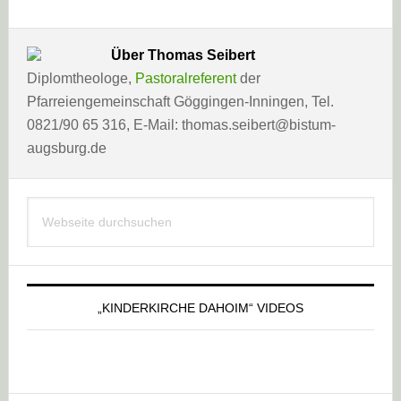
Über
Thomas Seibert
Diplomtheologe,
Pastoralreferent
der
Pfarreiengemeinschaft Göggingen-Inningen, Tel.
0821/90 65 316, E-Mail: thomas.seibert@bistum-
augsburg.de
Haupt-
Webseite
Sidebar
durchsuchen
„KINDERKIRCHE DAHOIM“ VIDEOS