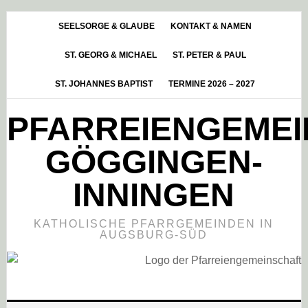
Skip
Zur
Zur
to
Hauptsidebar
Fußzeile
SEELSORGE & GLAUBE
KONTAKT & NAMEN
main
springen
springen
ST. GEORG & MICHAEL
ST. PETER & PAUL
content
ST. JOHANNES BAPTIST
TERMINE 2026 – 2027
PFARREIENGEME
GÖGGINGEN-
INNINGEN
KATHOLISCHE PFARRGEMEINDEN IN
AUGSBURG-SÜD