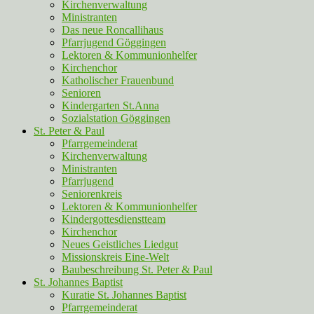
Kirchenverwaltung
Ministranten
Das neue Roncallihaus
Pfarrjugend Göggingen
Lektoren & Kommunionhelfer
Kirchenchor
Katholischer Frauenbund
Senioren
Kindergarten St.Anna
Sozialstation Göggingen
St. Peter & Paul
Pfarrgemeinderat
Kirchenverwaltung
Ministranten
Pfarrjugend
Seniorenkreis
Lektoren & Kommunionhelfer
Kindergottesdienstteam
Kirchenchor
Neues Geistliches Liedgut
Missionskreis Eine-Welt
Baubeschreibung St. Peter & Paul
St. Johannes Baptist
Kuratie St. Johannes Baptist
Pfarrgemeinderat