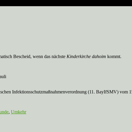
matisch Bescheid, wenn das nächste
Kinderkirche
dahoim
kommt.
auli
 Bayerischen Infektionsschutzmaßnahmenverordnung (11. BayIfSMV) vo
tunde
,
Umkehr