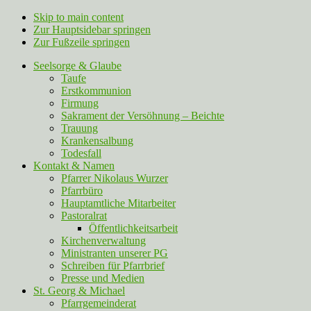
Skip to main content
Zur Hauptsidebar springen
Zur Fußzeile springen
Seelsorge & Glaube
Taufe
Erstkommunion
Firmung
Sakrament der Versöhnung – Beichte
Trauung
Krankensalbung
Todesfall
Kontakt & Namen
Pfarrer Nikolaus Wurzer
Pfarrbüro
Hauptamtliche Mitarbeiter
Pastoralrat
Öffentlichkeitsarbeit
Kirchenverwaltung
Ministranten unserer PG
Schreiben für Pfarrbrief
Presse und Medien
St. Georg & Michael
Pfarrgemeinderat