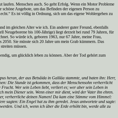
, gut laufen. Menschen auch. So geht Erfolg. Wenn ein Motor Probleme
he schöne Angebote, um das Befinden der eigenen Person zu
Recht.“ Es ist völlig in Ordnung, sich um das eigene Wohlergehen zu
d im gleichen Alter wie ich. Ein anderer guter Freund, ebenfalls
ll Neugeborene bis 100-Jährige) liegt derzeit bei rund 79 Jahren, für
chnet. So würde ich, geboren 1963, nur 67 Jahre, meine Frau,
 bis 2050. Sie müsste sich 20 Jahre um mein Grab kümmern. Das
 streiten müssen.
wendig, um glücklich leben zu können. Aber der Tod gehört zum
ppus heran, der aus Betsáida in Galiläa stammte, und baten ihn: Herr,
hnen: Die Stunde ist gekommen, dass der Menschensohn verherrlicht
e Frucht. Wer sein Leben liebt, verliert es; wer aber sein Leben in
ch mein Diener sein. Wenn einer mir dient, wird der Vater ihn ehren.
. Vater, verherrliche deinen Namen! Da kam eine Stimme vom Himmel:
ere sagten: Ein Engel hat zu ihm geredet. Jesus antwortete und sagte:
 werden. Und ich, wenn ich über die Erde erhöht bin, werde alle zu