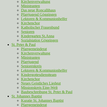
Kirchenverwaltung
Ministranten
Das neue Roncallihaus
Pfarrjugend Göggingen
Lektoren & Kommunionhelfer
Kirchenchor
Katholischer Frauenbund
Senioren
Kindergarten St.Anna
Sozialstation Göggingen
St. Peter & Paul
Pfarrgemeinderat
Kirchenverwaltung
Ministranten
Pfarrjugend
Seniorenkreis
Lektoren & Kommunionhelfer
Kindergottesdienstteam
Kirchenchor
Neues Geistliches Liedgut
Missionskreis Eine-Welt
Baubeschreibung St. Peter & Paul
St. Johannes Baptist
Kuratie St. Johannes Baptist
Pfarrgemeinderat