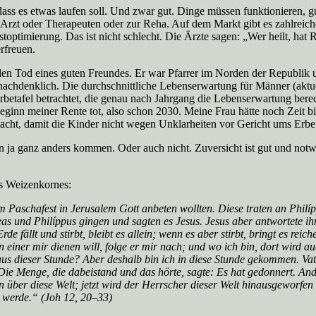
, dass es etwas laufen soll. Und zwar gut. Dinge müssen funktionieren
rzt oder Therapeuten oder zur Reha. Auf dem Markt gibt es zahlreic
toptimierung. Das ist nicht schlecht. Die Ärzte sagen: „Wer heilt, hat 
rfreuen.
en Tod eines guten Freundes. Er war Pfarrer im Norden der Republik un
e nachdenklich. Die durchschnittliche Lebenserwartung für Männer (aktue
rbetafel betrachtet, die genau nach Jahrgang die Lebenserwartung bere
Beginn meiner Rente tot, also schon 2030. Meine Frau hätte noch Zeit
acht, damit die Kinder nicht wegen Unklarheiten vor Gericht ums Erbe
 ja ganz anders kommen. Oder auch nicht. Zuversicht ist gut und not
es Weizenkornes:
im Paschafest in Jerusalem Gott anbeten wollten. Diese traten an Philí
eas und Philíppus gingen und sagten es Jesus. Jesus aber antwortete i
fällt und stirbt, bleibt es allein; wenn es aber stirbt, bringt es reich
 einer mir dienen will, folge er mir nach; und wo ich bin, dort wird au
mich aus dieser Stunde? Aber deshalb bin ich in diese Stunde gekommen
Die Menge, die dabeistand und das hörte, sagte: Es hat gedonnert. And
en über diese Welt; jetzt wird der Herrscher dieser Welt hinausgeworfen
n werde.“ (Joh 12, 20–33)