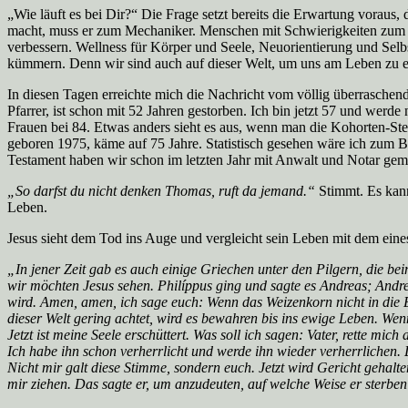
„Wie läuft es bei Dir?“ Die Frage setzt bereits die Erwartung voraus
macht, muss er zum Mechaniker. Menschen mit Schwierigkeiten zum A
verbessern. Wellness für Körper und Seele, Neuorientierung und Selbs
kümmern. Denn wir sind auch auf dieser Welt, um uns am Leben zu e
In diesen Tagen erreichte mich die Nachricht vom völlig überraschend
Pfarrer, ist schon mit 52 Jahren gestorben. Ich bin jetzt 57 und werd
Frauen bei 84. Etwas anders sieht es aus, wenn man die Kohorten-Ste
geboren 1975, käme auf 75 Jahre. Statistisch gesehen wäre ich zum 
Testament haben wir schon im letzten Jahr mit Anwalt und Notar gem
„So darfst du nicht denken Thomas, ruft da jemand.“
Stimmt. Es kann
Leben.
Jesus sieht dem Tod ins Auge und vergleicht sein Leben mit dem ein
„In jener Zeit gab es auch einige Griechen unter den Pilgern, die be
wir möchten Jesus sehen. Philíppus ging und sagte es Andreas; Andr
wird. Amen, amen, ich sage euch: Wenn das Weizenkorn nicht in die Erde 
dieser Welt gering achtet, wird es bewahren bis ins ewige Leben. Wenn
Jetzt ist meine Seele erschüttert. Was soll ich sagen: Vater, rette 
Ich habe ihn schon verherrlicht und werde ihn wieder verherrlichen. 
Nicht mir galt diese Stimme, sondern euch. Jetzt wird Gericht gehalt
mir ziehen. Das sagte er, um anzudeuten, auf welche Weise er sterbe