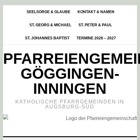
Skip
Zur
Zur
to
Hauptsidebar
Fußzeile
SEELSORGE & GLAUBE
KONTAKT & NAMEN
main
springen
springen
ST. GEORG & MICHAEL
ST. PETER & PAUL
content
ST. JOHANNES BAPTIST
TERMINE 2026 – 2027
PFARREIENGEME
GÖGGINGEN-
INNINGEN
KATHOLISCHE PFARRGEMEINDEN IN
AUGSBURG-SÜD