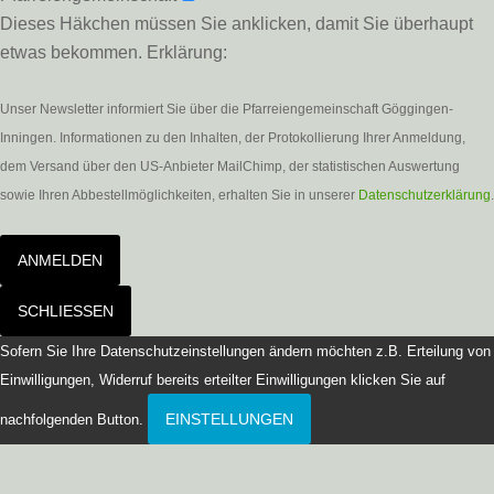
Dieses Häkchen müssen Sie anklicken, damit Sie überhaupt
etwas bekommen. Erklärung:
Unser Newsletter informiert Sie über die Pfarreiengemeinschaft Göggingen-
Inningen. Informationen zu den Inhalten, der Protokollierung Ihrer Anmeldung,
dem Versand über den US-Anbieter MailChimp, der statistischen Auswertung
sowie Ihren Abbestellmöglichkeiten, erhalten Sie in unserer
Datenschutzerklärung
.
ANMELDEN
SCHLIESSEN
Sofern Sie Ihre Datenschutzeinstellungen ändern möchten z.B. Erteilung von
Einwilligungen, Widerruf bereits erteilter Einwilligungen klicken Sie auf
EINSTELLUNGEN
nachfolgenden Button.