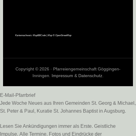
Kartennachweis:
MapBBCode
| Map ©
OpenStreetMap
Copyright © 2026 · Pfarreiengemeinschaft Göggingen-
Inningen.
Impressum
&
Datenschutz
.
E-Mail-Pfarrbrief
Jede Woche Neues aus Ihren Gemeinden St. Georg & Michael,
St. Peter & Paul, Kuratie St. Johannes Baptist in Augsburg.
Lesen Sie Ankündigungen immer als Erste. Geistliche
Impulse. Alle Termine. Fotos und Eindrücke der