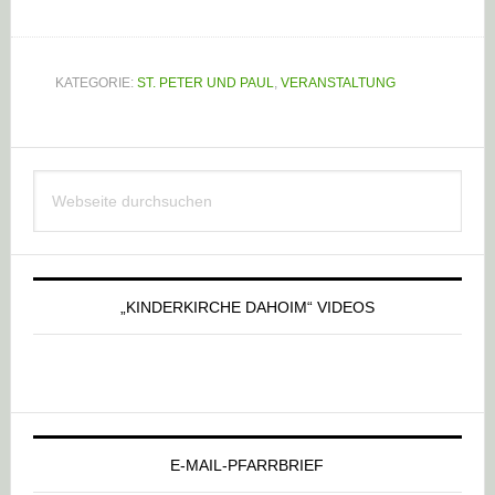
KATEGORIE:
ST. PETER UND PAUL
,
VERANSTALTUNG
Haupt-
Webseite
Sidebar
durchsuchen
„KINDERKIRCHE DAHOIM“ VIDEOS
E-MAIL-PFARRBRIEF