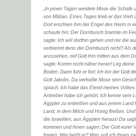
„In jenen Tagen weidete Mose die Schafe u
von Mídian. Eines Tages trieb er das Vieh
Dort erschien ihm der Engel des Herrn in 
schaute hin: Der Dornbusch brannte im Feu
sagte: Ich will dorthin gehen und mir di
verbrennt denn der Dornbusch nicht? Als d
anzusehen, rief Gott ihm mitten aus dem Do
sagte: Komm nicht näher heran! Leg deine S
Boden. Dann fuhr er fort: Ich bin der Gott 
Gott Jakobs. Da verhüllte Mose sein Gesich
sprach: Ich habe das Elend meines Volkes 
Antreiber habe ich gehört. Ich kenne sein 
Ägypter zu entreißen und aus jenem Land h
Land, in dem Milch und Honig fließen. Und 
die Israeliten, aus Ägypten heraus! Da sagt
kommen und ihnen sagen: Der Gott eurer V
fragen: Wie heißt er? Was soll ich ihnen sa