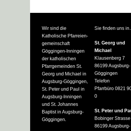
Footer
Wir sind die
Sie finden uns i
Katholische Pfarreien­
St. Georg und
gemeinschaft
Michael
Göggingen-Inningen
Klausenberg 7
der katholischen
86199 Augsburg-
Pfarrgemeinden St.
Göggingen
Georg und Michael in
Telefon
Augsburg-Göggingen,
Pfarrbüro 0821 9
St. Peter und Paul in
0
Augsburg-Inningen
und St. Johannes
St. Peter und Pa
Baptist in Augsburg-
Bobinger Strasse
Göggingen.
86199 Augsburg-