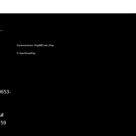
n…
Kartennachweis:
MapBBCode
| Map
©
OpenStreetMap
0653-
ul
 59