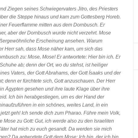
nd Ziegen seines Schwiegervaters Jitro, des Priesters
 über die Steppe hinaus und kam zum Gottesberg Horeb.
einer Feuerflamme mitten aus dem Dornbusch. Er
er, aber der Dornbusch wurde nicht verzehrt. Mose
e außergewöhnliche Erscheinung ansehen. Warum
er Herr sah, dass Mose näher kam, um sich das
rnbusch zu: Mose, Mose! Er antwortete: Hier bin ich. Er
chuhe ab; denn der Ort, wo du stehst, ist heiliger
deines Vaters, der Gott Abrahams, der Gott Ísaaks und der
t; denn er fürchtete sich, Gott anzuschauen. Der Herr
in Ägypten gesehen und ihre laute Klage über ihre
Leid. Ich bin herabgestiegen, um es der Hand der
inaufzuführen in ein schönes, weites Land, in ein
jetzt geh! Ich sende dich zum Pharao. Führe mein Volk,
e Mose zu Gott: Gut, ich werde also zu den Israeliten
äter hat mich zu euch gesandt. Da werden sie mich
gen? Da antwortete Gott dem Mose: Ich bin, der ich bin.