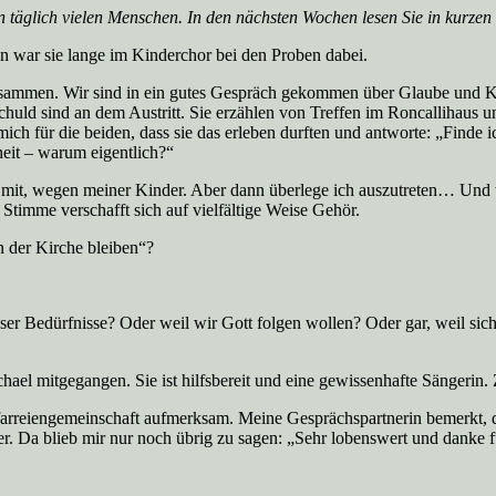
 täglich vielen Menschen. In den nächsten Wochen lesen Sie in kurzen
rin war sie lange im Kinderchor bei den Proben dabei.
 zusammen. Wir sind in ein gutes Gespräch gekommen über Glaube und Ki
 schuld sind an dem Austritt. Sie erzählen von Treffen im Roncallihaus
ch für die beiden, dass sie das erleben durften und antworte: „Finde i
heit – warum eigentlich?“
mit, wegen meiner Kinder. Aber dann überlege ich auszutreten… Und wi
Stimme verschafft sich auf vielfältige Weise Gehör.
n der Kirche bleiben“?
giöser Bedürfnisse? Oder weil wir Gott folgen wollen? Oder gar, weil si
el mitgegangen. Sie ist hilfsbereit und eine gewissenhafte Sängerin. Z
rreiengemeinschaft aufmerksam. Meine Gesprächspartnerin bemerkt, dass
ter. Da blieb mir nur noch übrig zu sagen: „Sehr lobenswert und danke