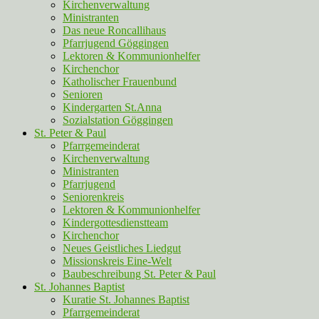
Kirchenverwaltung
Ministranten
Das neue Roncallihaus
Pfarrjugend Göggingen
Lektoren & Kommunionhelfer
Kirchenchor
Katholischer Frauenbund
Senioren
Kindergarten St.Anna
Sozialstation Göggingen
St. Peter & Paul
Pfarrgemeinderat
Kirchenverwaltung
Ministranten
Pfarrjugend
Seniorenkreis
Lektoren & Kommunionhelfer
Kindergottesdienstteam
Kirchenchor
Neues Geistliches Liedgut
Missionskreis Eine-Welt
Baubeschreibung St. Peter & Paul
St. Johannes Baptist
Kuratie St. Johannes Baptist
Pfarrgemeinderat