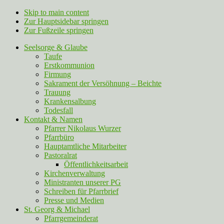
Skip to main content
Zur Hauptsidebar springen
Zur Fußzeile springen
Seelsorge & Glaube
Taufe
Erstkommunion
Firmung
Sakrament der Versöhnung – Beichte
Trauung
Krankensalbung
Todesfall
Kontakt & Namen
Pfarrer Nikolaus Wurzer
Pfarrbüro
Hauptamtliche Mitarbeiter
Pastoralrat
Öffentlichkeitsarbeit
Kirchenverwaltung
Ministranten unserer PG
Schreiben für Pfarrbrief
Presse und Medien
St. Georg & Michael
Pfarrgemeinderat