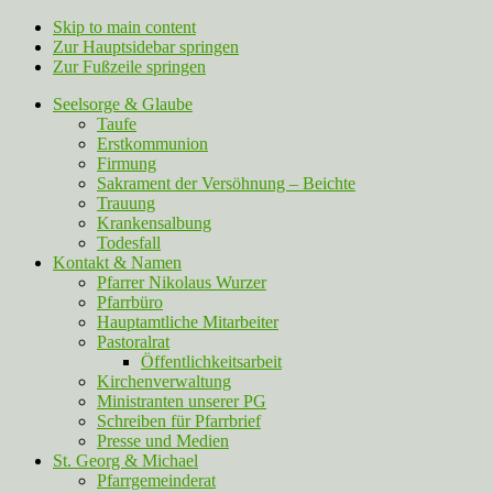
Skip to main content
Zur Hauptsidebar springen
Zur Fußzeile springen
Seelsorge & Glaube
Taufe
Erstkommunion
Firmung
Sakrament der Versöhnung – Beichte
Trauung
Krankensalbung
Todesfall
Kontakt & Namen
Pfarrer Nikolaus Wurzer
Pfarrbüro
Hauptamtliche Mitarbeiter
Pastoralrat
Öffentlichkeitsarbeit
Kirchenverwaltung
Ministranten unserer PG
Schreiben für Pfarrbrief
Presse und Medien
St. Georg & Michael
Pfarrgemeinderat