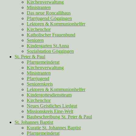
Kirchenverwaltung
Ministranten
Das neue Roncallihaus
Pfarrjugend Göggingen
Lektoren & Kommunionhelfer
Kirchenchor
Katholischer Frauenbund
Senioren
Kindergarten St.Anna
Sozialstation Göggingen
St. Peter & Paul
Pfarrgemeinderat
Kirchenverwaltung
Ministranten
Pfarrjugend
Seniorenkreis
Lektoren & Kommunionhelfer
Kindergottesdienstteam
Kirchenchor
Neues Geistliches Liedgut
Missionskreis Eine-Welt
Baubeschreibung St. Peter & Paul
St. Johannes Baptist
Kuratie St. Johannes Baptist
Pfarrgemeinderat