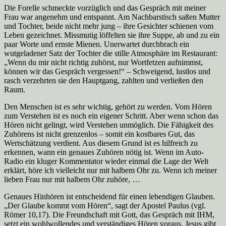
Die Forelle schmeckte vorzüglich und das Gespräch mit meiner
Frau war angenehm und entspannt. Am Nachbarstisch saßen Mutter
und Tochter, beide nicht mehr jung – ihre Gesichter schienen vom
Leben gezeichnet. Missmutig löffelten sie ihre Suppe, ab und zu ein
paar Worte und ernste Mienen. Unerwartet durchbrach ein
wutgeladener Satz der Tochter die stille Atmosphäre im Restaurant:
„Wenn du mir nicht richtig zuhörst, nur Wortfetzen aufnimmst,
können wir das Gespräch vergessen!“ – Schweigend, lustlos und
rasch verzehrten sie den Hauptgang, zahlten und verließen den
Raum.
Den Menschen ist es sehr wichtig, gehört zu werden. Vom Hören
zum Verstehen ist es noch ein eigener Schritt. Aber wenn schon das
Hören nicht gelingt, wird Verstehen unmöglich. Die Fähigkeit des
Zuhörens ist nicht grenzenlos – somit ein kostbares Gut, das
Wertschätzung verdient. Aus diesem Grund ist es hilfreich zu
erkennen, wann ein genaues Zuhören nötig ist. Wenn im Auto-
Radio ein kluger Kommentator wieder einmal die Lage der Welt
erklärt, höre ich vielleicht nur mit halbem Ohr zu. Wenn ich meiner
lieben Frau nur mit halbem Ohr zuhöre, …
Genaues Hinhören ist entscheidend für einen lebendigen Glauben.
„Der Glaube kommt vom Hören“, sagt der Apostel Paulus (vgl.
Römer 10,17). Die Freundschaft mit Gott, das Gespräch mit IHM,
setzt ein wohlwollendes und verständiges Hören voraus. Jesus gibt