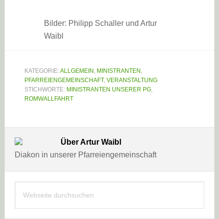
Bilder: Philipp Schaller und Artur
Waibl
KATEGORIE:
ALLGEMEIN
,
MINISTRANTEN
,
PFARREIENGEMEINSCHAFT
,
VERANSTALTUNG
STICHWORTE:
MINISTRANTEN UNSERER PG
,
ROMWALLFAHRT
Über
Artur Waibl
Diakon in unserer Pfarreiengemeinschaft
Haupt-
Webseite
Sidebar
durchsuchen