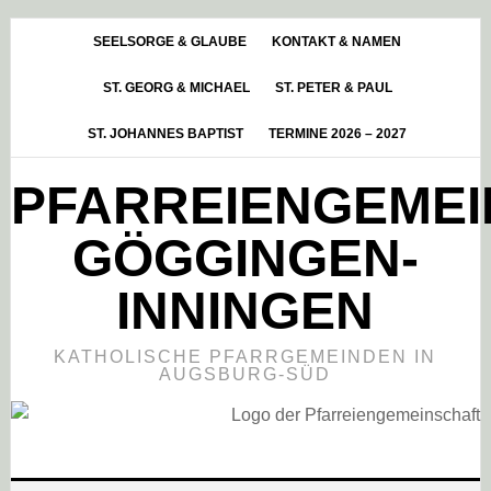
Skip
Zur
Zur
to
Hauptsidebar
Fußzeile
SEELSORGE & GLAUBE
KONTAKT & NAMEN
main
springen
springen
ST. GEORG & MICHAEL
ST. PETER & PAUL
content
ST. JOHANNES BAPTIST
TERMINE 2026 – 2027
PFARREIENGEME
GÖGGINGEN-
INNINGEN
KATHOLISCHE PFARRGEMEINDEN IN
AUGSBURG-SÜD