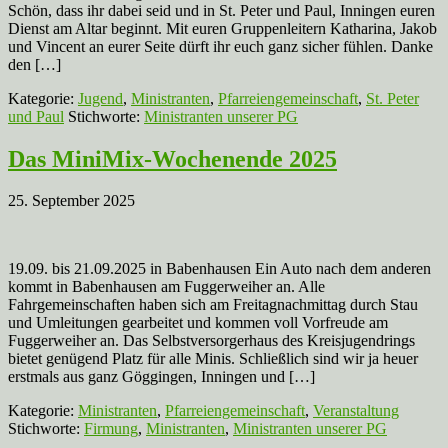
Schön, dass ihr dabei seid und in St. Peter und Paul, Inningen euren
Dienst am Altar beginnt. Mit euren Gruppenleitern Katharina, Jakob
und Vincent an eurer Seite dürft ihr euch ganz sicher fühlen. Danke
den […]
Kategorie:
Jugend
,
Ministranten
,
Pfarreiengemeinschaft
,
St. Peter
und Paul
Stichworte:
Ministranten unserer PG
Das MiniMix-Wochenende 2025
25. September 2025
19.09. bis 21.09.2025 in Babenhausen Ein Auto nach dem anderen
kommt in Babenhausen am Fuggerweiher an. Alle
Fahrgemeinschaften haben sich am Freitagnachmittag durch Stau
und Umleitungen gearbeitet und kommen voll Vorfreude am
Fuggerweiher an. Das Selbstversorgerhaus des Kreisjugendrings
bietet genügend Platz für alle Minis. Schließlich sind wir ja heuer
erstmals aus ganz Göggingen, Inningen und […]
Kategorie:
Ministranten
,
Pfarreiengemeinschaft
,
Veranstaltung
Stichworte:
Firmung
,
Ministranten
,
Ministranten unserer PG