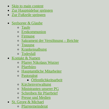
Skip to main content
Zur Hauptsidebar springen
Zur Fußzeile springen
Seelsorge & Glaube
Taufe
Erstkommunion
Firmung
Sakrament der Versöhnung – Beichte
Trauung
Krankensalbung
Todesfall
Kontakt & Namen
Pfarrer Nikolaus Wurzer
Pfarrbüro
Hauptamtliche Mitarbeiter
Pastoralrat
Öffentlichkeitsarbeit
Kirchenverwaltung
Ministranten unserer PG
Schreiben für Pfarrbrief
Presse und Medien
St. Georg & Michael
Pfarrgemeinderat