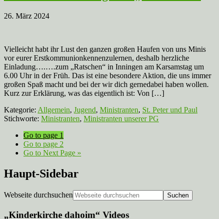
26. März 2024
Vielleicht habt ihr Lust den ganzen großen Haufen von uns Minis
vor eurer Erstkommunionkennenzulernen, deshalb herzliche
Einladung….….zum „Ratschen“ in Inningen am Karsamstag um
6.00 Uhr in der Früh. Das ist eine besondere Aktion, die uns immer
großen Spaß macht und bei der wir dich gernedabei haben wollen.
Kurz zur Erklärung, was das eigentlich ist: Von […]
Kategorie:
Allgemein
,
Jugend
,
Ministranten
,
St. Peter und Paul
Stichworte:
Ministranten
,
Ministranten unserer PG
Go to page
1
Go to page
2
Go to
Next Page »
Haupt-Sidebar
Webseite durchsuchen
„Kinderkirche dahoim“ Videos