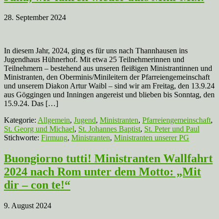
28. September 2024
In diesem Jahr, 2024, ging es für uns nach Thannhausen ins
Jugendhaus Hühnerhof. Mit etwa 25 Teilnehmerinnen und
Teilnehmern – bestehend aus unseren fleißigen Ministrantinnen und
Ministranten, den Oberminis/Minileitern der Pfarreiengemeinschaft
und unserem Diakon Artur Waibl – sind wir am Freitag, den 13.9.24
aus Göggingen und Inningen angereist und blieben bis Sonntag, den
15.9.24. Das […]
Kategorie:
Allgemein
,
Jugend
,
Ministranten
,
Pfarreiengemeinschaft
,
St. Georg und Michael
,
St. Johannes Baptist
,
St. Peter und Paul
Stichworte:
Firmung
,
Ministranten
,
Ministranten unserer PG
Buongiorno tutti! Ministranten Wallfahrt
2024 nach Rom unter dem Motto: „Mit
dir – con te!“
9. August 2024