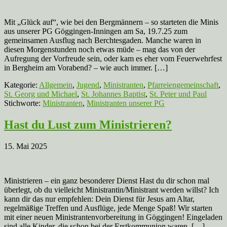
Mit „Glück auf“, wie bei den Bergmännern – so starteten die Minis
aus unserer PG Göggingen-Inningen am Sa, 19.7.25 zum
gemeinsamen Ausflug nach Berchtesgaden. Manche waren in
diesen Morgenstunden noch etwas müde – mag das von der
Aufregung der Vorfreude sein, oder kam es eher vom Feuerwehrfest
in Bergheim am Vorabend? – wie auch immer. […]
Kategorie:
Allgemein
,
Jugend
,
Ministranten
,
Pfarreiengemeinschaft
,
St. Georg und Michael
,
St. Johannes Baptist
,
St. Peter und Paul
Stichworte:
Ministranten
,
Ministranten unserer PG
Hast du Lust zum Ministrieren?
15. Mai 2025
Ministrieren – ein ganz besonderer Dienst Hast du dir schon mal
überlegt, ob du vielleicht Ministrantin/Ministrant werden willst? Ich
kann dir das nur empfehlen: Dein Dienst für Jesus am Altar,
regelmäßige Treffen und Ausflüge, jede Menge Spaß! Wir starten
mit einer neuen Ministrantenvorbereitung in Göggingen! Eingeladen
sind alle Kinder, die schon bei der Erstkommunion waren, […]