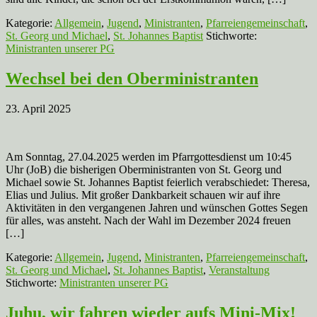
Kategorie:
Allgemein
,
Jugend
,
Ministranten
,
Pfarreiengemeinschaft
,
St. Georg und Michael
,
St. Johannes Baptist
Stichworte:
Ministranten unserer PG
Wechsel bei den Oberministranten
23. April 2025
Am Sonntag, 27.04.2025 werden im Pfarrgottesdienst um 10:45
Uhr (JoB) die bisherigen Oberministranten von St. Georg und
Michael sowie St. Johannes Baptist feierlich verabschiedet: Theresa,
Elias und Julius. Mit großer Dankbarkeit schauen wir auf ihre
Aktivitäten in den vergangenen Jahren und wünschen Gottes Segen
für alles, was ansteht. Nach der Wahl im Dezember 2024 freuen
[…]
Kategorie:
Allgemein
,
Jugend
,
Ministranten
,
Pfarreiengemeinschaft
,
St. Georg und Michael
,
St. Johannes Baptist
,
Veranstaltung
Stichworte:
Ministranten unserer PG
Juhu, wir fahren wieder aufs Mini-Mix!