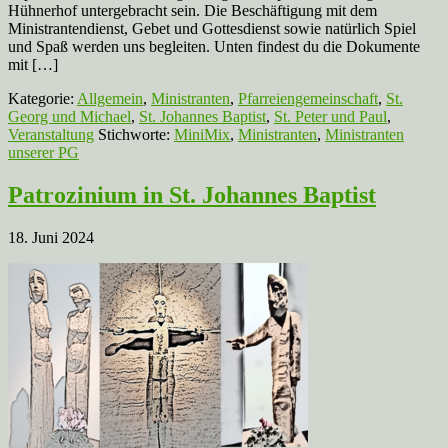
Hühnerhof untergebracht sein. Die Beschäftigung mit dem
Ministrantendienst, Gebet und Gottesdienst sowie natürlich Spiel
und Spaß werden uns begleiten. Unten findest du die Dokumente
mit […]
Kategorie:
Allgemein
,
Ministranten
,
Pfarreiengemeinschaft
,
St.
Georg und Michael
,
St. Johannes Baptist
,
St. Peter und Paul
,
Veranstaltung
Stichworte:
MiniMix
,
Ministranten
,
Ministranten
unserer PG
Patrozinium in St. Johannes Baptist
18. Juni 2024