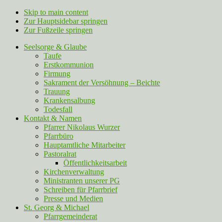
Skip to main content
Zur Hauptsidebar springen
Zur Fußzeile springen
Seelsorge & Glaube
Taufe
Erstkommunion
Firmung
Sakrament der Versöhnung – Beichte
Trauung
Krankensalbung
Todesfall
Kontakt & Namen
Pfarrer Nikolaus Wurzer
Pfarrbüro
Hauptamtliche Mitarbeiter
Pastoralrat
Öffentlichkeitsarbeit
Kirchenverwaltung
Ministranten unserer PG
Schreiben für Pfarrbrief
Presse und Medien
St. Georg & Michael
Pfarrgemeinderat