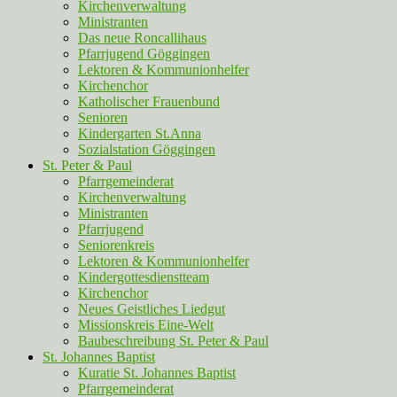
Kirchenverwaltung
Ministranten
Das neue Roncallihaus
Pfarrjugend Göggingen
Lektoren & Kommunionhelfer
Kirchenchor
Katholischer Frauenbund
Senioren
Kindergarten St.Anna
Sozialstation Göggingen
St. Peter & Paul
Pfarrgemeinderat
Kirchenverwaltung
Ministranten
Pfarrjugend
Seniorenkreis
Lektoren & Kommunionhelfer
Kindergottesdienstteam
Kirchenchor
Neues Geistliches Liedgut
Missionskreis Eine-Welt
Baubeschreibung St. Peter & Paul
St. Johannes Baptist
Kuratie St. Johannes Baptist
Pfarrgemeinderat