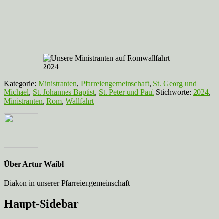
Kategorie:
Ministranten
,
Pfarreiengemeinschaft
,
St. Georg und
Michael
,
St. Johannes Baptist
,
St. Peter und Paul
Stichworte:
2024
,
Ministranten
,
Rom
,
Wallfahrt
Über
Artur Waibl
Diakon in unserer Pfarreiengemeinschaft
Haupt-Sidebar