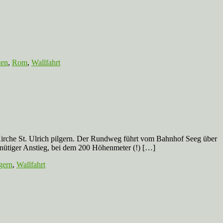
ten
,
Rom
,
Wallfahrt
irche St. Ulrich pilgern. Der Rundweg führt vom Bahnhof Seeg über
inütiger Anstieg, bei dem 200 Höhenmeter (!) […]
gern
,
Wallfahrt