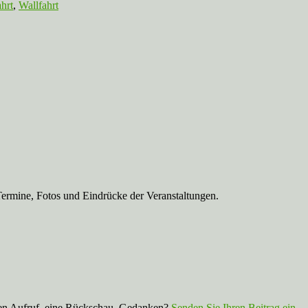
hrt
,
Wallfahrt
Termine, Fotos und Eindrücke der Veranstaltungen.
nen Aufruf, eine Rückschau, Gedanken?
Senden Sie Ihren Beitrag ein
.