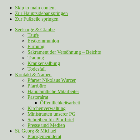
Skip to main content
Zur Hauptsidebar springen
Zur Fußzeile springen
Seelsorge & Glaube
Taufe
Erstkommunion
Firmung
Sakrament der Versöhnung – Beichte
Trauung
Krankensalbung
Todesfall
Kontakt & Namen
Pfarrer Nikolaus Wurzer
Pfarrbüro
Hauptamtliche Mitarbeiter
Pastoralrat
Öffentlichkeitsarbeit
Kirchenverwaltung
Ministranten unserer PG
Schreiben für Pfarrbrief
Presse und Medien
St. Georg & Michael
Pfarrgemeinderat