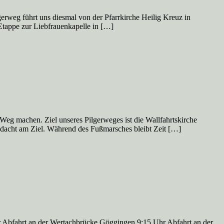
rweg führt uns diesmal von der Pfarrkirche Heilig Kreuz in
 Etappe zur Liebfrauenkapelle in […]
Weg machen. Ziel unseres Pilgerweges ist die Wallfahrtskirche
Andacht am Ziel. Während des Fußmarsches bleibt Zeit […]
r Abfahrt an der Wertachbrücke Göggingen 9:15 Uhr Abfahrt an der