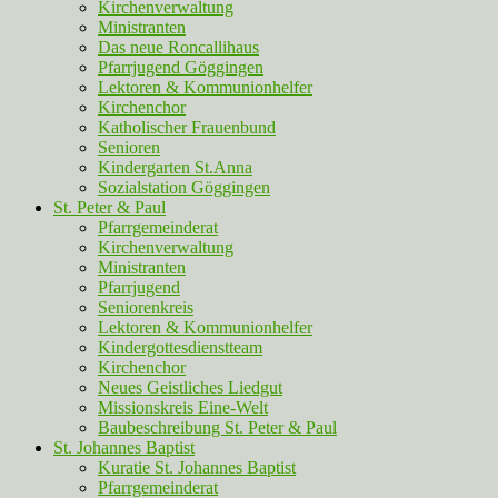
Kirchenverwaltung
Ministranten
Das neue Roncallihaus
Pfarrjugend Göggingen
Lektoren & Kommunionhelfer
Kirchenchor
Katholischer Frauenbund
Senioren
Kindergarten St.Anna
Sozialstation Göggingen
St. Peter & Paul
Pfarrgemeinderat
Kirchenverwaltung
Ministranten
Pfarrjugend
Seniorenkreis
Lektoren & Kommunionhelfer
Kindergottesdienstteam
Kirchenchor
Neues Geistliches Liedgut
Missionskreis Eine-Welt
Baubeschreibung St. Peter & Paul
St. Johannes Baptist
Kuratie St. Johannes Baptist
Pfarrgemeinderat