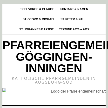
Skip
Zur
Zur
to
Hauptsidebar
Fußzeile
SEELSORGE & GLAUBE
KONTAKT & NAMEN
main
springen
springen
ST. GEORG & MICHAEL
ST. PETER & PAUL
content
ST. JOHANNES BAPTIST
TERMINE 2026 – 2027
PFARREIENGEME
GÖGGINGEN-
INNINGEN
KATHOLISCHE PFARRGEMEINDEN IN
AUGSBURG-SÜD