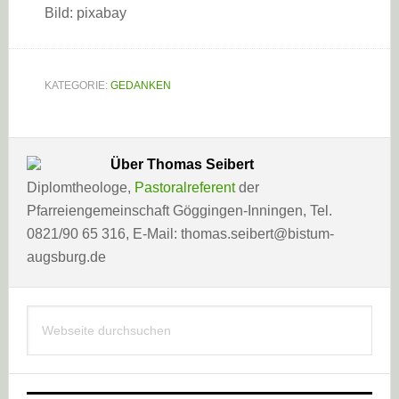
Bild: pixabay
KATEGORIE:
GEDANKEN
Über
Thomas Seibert
Diplomtheologe,
Pastoralreferent
der
Pfarreiengemeinschaft Göggingen-Inningen, Tel.
0821/90 65 316, E-Mail: thomas.seibert@bistum-
augsburg.de
Haupt-
Webseite
Sidebar
durchsuchen