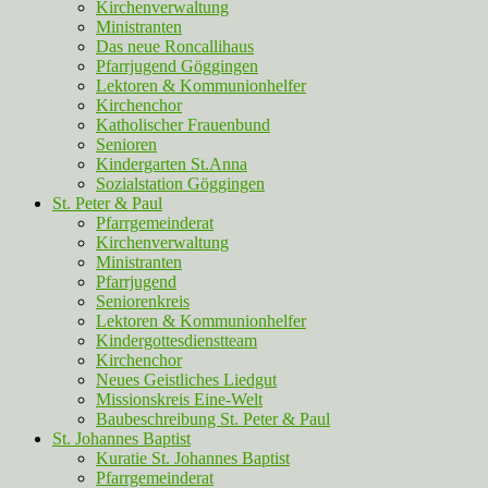
Kirchenverwaltung
Ministranten
Das neue Roncallihaus
Pfarrjugend Göggingen
Lektoren & Kommunionhelfer
Kirchenchor
Katholischer Frauenbund
Senioren
Kindergarten St.Anna
Sozialstation Göggingen
St. Peter & Paul
Pfarrgemeinderat
Kirchenverwaltung
Ministranten
Pfarrjugend
Seniorenkreis
Lektoren & Kommunionhelfer
Kindergottesdienstteam
Kirchenchor
Neues Geistliches Liedgut
Missionskreis Eine-Welt
Baubeschreibung St. Peter & Paul
St. Johannes Baptist
Kuratie St. Johannes Baptist
Pfarrgemeinderat