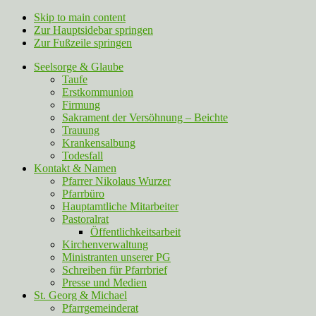
Skip to main content
Zur Hauptsidebar springen
Zur Fußzeile springen
Seelsorge & Glaube
Taufe
Erstkommunion
Firmung
Sakrament der Versöhnung – Beichte
Trauung
Krankensalbung
Todesfall
Kontakt & Namen
Pfarrer Nikolaus Wurzer
Pfarrbüro
Hauptamtliche Mitarbeiter
Pastoralrat
Öffentlichkeitsarbeit
Kirchenverwaltung
Ministranten unserer PG
Schreiben für Pfarrbrief
Presse und Medien
St. Georg & Michael
Pfarrgemeinderat