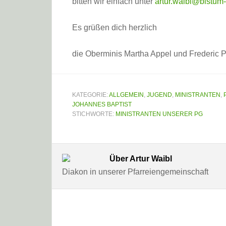
bitten wir einfach unter
artur.waibl@bistum
Es grüßen dich herzlich
die Oberminis Martha Appel und Frederic Pr
KATEGORIE:
ALLGEMEIN
,
JUGEND
,
MINISTRANTEN
,
JOHANNES BAPTIST
STICHWORTE:
MINISTRANTEN UNSERER PG
Über
Artur Waibl
Diakon in unserer Pfarreiengemeinschaft