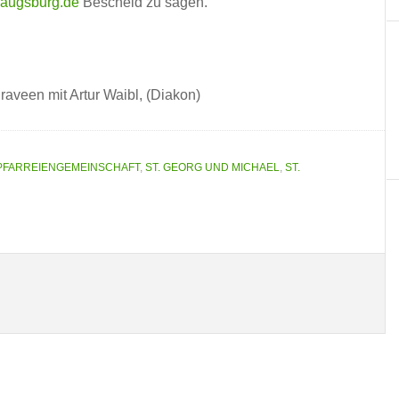
-augsburg.de
Bescheid zu sagen.
aveen mit Artur Waibl, (Diakon)
PFARREIENGEMEINSCHAFT
,
ST. GEORG UND MICHAEL
,
ST.