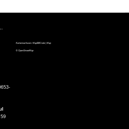
n…
Kartennachweis:
MapBBCode
| Map
©
OpenStreetMap
0653-
ul
 59