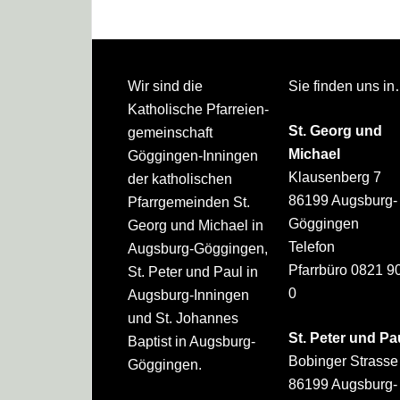
Footer
Wir sind die
Sie finden uns i
Katholische Pfarreien­
St. Georg und
gemeinschaft
Michael
Göggingen-Inningen
Klausenberg 7
der katholischen
86199 Augsburg-
Pfarrgemeinden St.
Göggingen
Georg und Michael in
Telefon
Augsburg-Göggingen,
Pfarrbüro 0821 9
St. Peter und Paul in
0
Augsburg-Inningen
und St. Johannes
St. Peter und Pa
Baptist in Augsburg-
Bobinger Strasse
Göggingen.
86199 Augsburg-