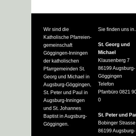
Footer
Wir sind die
Sie finden uns i
Katholische Pfarreien­
St. Georg und
gemeinschaft
Michael
Göggingen-Inningen
Klausenberg 7
der katholischen
86199 Augsburg-
Pfarrgemeinden St.
Göggingen
Georg und Michael in
Telefon
Augsburg-Göggingen,
Pfarrbüro 0821 9
St. Peter und Paul in
0
Augsburg-Inningen
und St. Johannes
St. Peter und Pa
Baptist in Augsburg-
Bobinger Strasse
Göggingen.
86199 Augsburg-