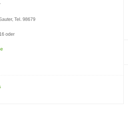
r
Sauter, Tel. 98679
16 oder
de
G