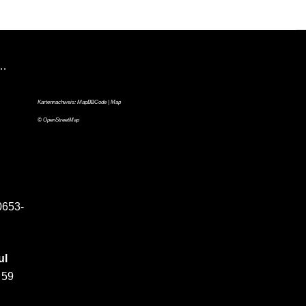
n…
Kartennachweis:
MapBBCode
| Map
©
OpenStreetMap
0653-
ul
 59