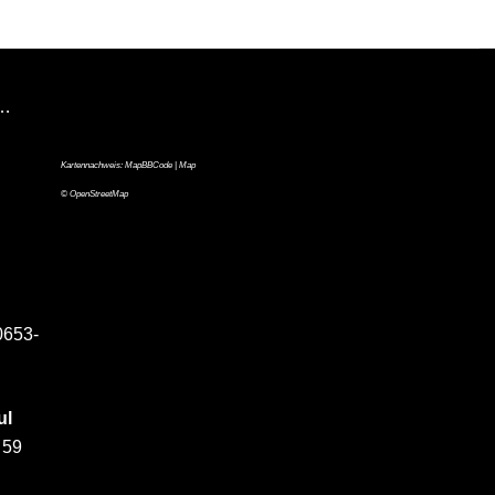
n…
Kartennachweis:
MapBBCode
| Map
©
OpenStreetMap
0653-
ul
 59