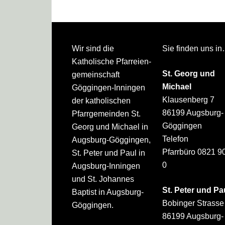
Footer
Wir sind die
Sie finden uns i
Katholische Pfarreien­
St. Georg und
gemeinschaft
Michael
Göggingen-Inningen
Klausenberg 7
der katholischen
86199 Augsburg-
Pfarrgemeinden St.
Göggingen
Georg und Michael in
Telefon
Augsburg-Göggingen,
Pfarrbüro 0821 9
St. Peter und Paul in
0
Augsburg-Inningen
und St. Johannes
St. Peter und Pa
Baptist in Augsburg-
Bobinger Strasse
Göggingen.
86199 Augsburg-