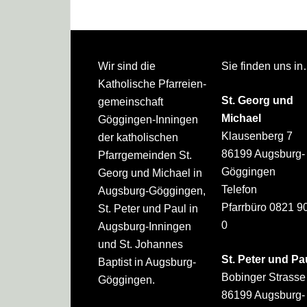
Footer
Wir sind die
Sie finden uns i
Katholische Pfarreien­
St. Georg und
gemeinschaft
Michael
Göggingen-Inningen
Klausenberg 7
der katholischen
86199 Augsburg-
Pfarrgemeinden St.
Göggingen
Georg und Michael in
Telefon
Augsburg-Göggingen,
Pfarrbüro 0821 9
St. Peter und Paul in
0
Augsburg-Inningen
und St. Johannes
St. Peter und Pa
Baptist in Augsburg-
Bobinger Strasse
Göggingen.
86199 Augsburg-