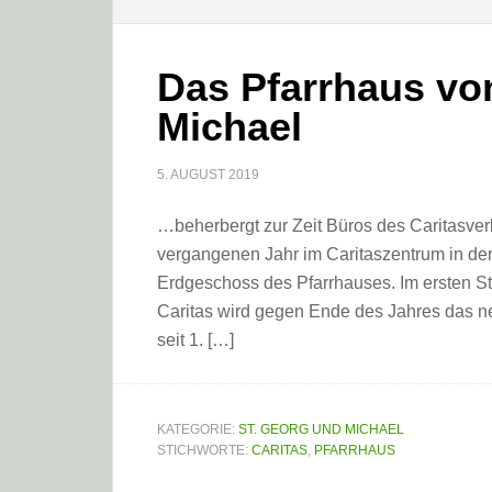
Das Pfarrhaus vo
Michael
5. AUGUST 2019
…beherbergt zur Zeit Büros des Caritasve
vergangenen Jahr im Caritaszentrum in de
Erdgeschoss des Pfarrhauses. Im ersten St
Caritas wird gegen Ende des Jahres das ne
seit 1. […]
KATEGORIE:
ST. GEORG UND MICHAEL
STICHWORTE:
CARITAS
,
PFARRHAUS