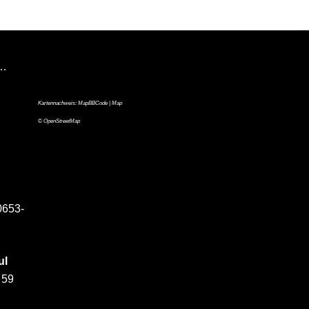
n…
Kartennachweis:
MapBBCode
| Map
©
OpenStreetMap
0653-
ul
 59