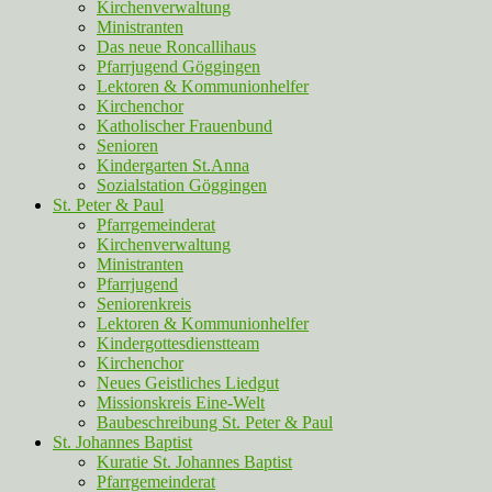
Kirchenverwaltung
Ministranten
Das neue Roncallihaus
Pfarrjugend Göggingen
Lektoren & Kommunionhelfer
Kirchenchor
Katholischer Frauenbund
Senioren
Kindergarten St.Anna
Sozialstation Göggingen
St. Peter & Paul
Pfarrgemeinderat
Kirchenverwaltung
Ministranten
Pfarrjugend
Seniorenkreis
Lektoren & Kommunionhelfer
Kindergottesdienstteam
Kirchenchor
Neues Geistliches Liedgut
Missionskreis Eine-Welt
Baubeschreibung St. Peter & Paul
St. Johannes Baptist
Kuratie St. Johannes Baptist
Pfarrgemeinderat