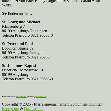
unterstützt von Pater Benny Augustine MST und Diakon Artur
Waibl.
Sie finden uns in…
St. Georg und Michael
Klausenberg 7
86199 Augsburg-Göggingen
Telefon Pfarrbüro 0821 90653-0
St. Peter und Paul
Bobinger Strasse 59
86199 Augsburg-Inningen
Telefon Pfarrbüro 0821 96955
St. Johannes Baptist
Friedrich-Ebert-Strasse 10
86199 Augsburg
Telefon Pfarrbüro 0821 90653-0
Kartennachweis:
MapBBCode
| Map ©
OpenStreetMap
Copyright © 2026 · Pfarreiengemeinschaft Göggingen-Inningen.
Impressum
&
Datenschutz
.