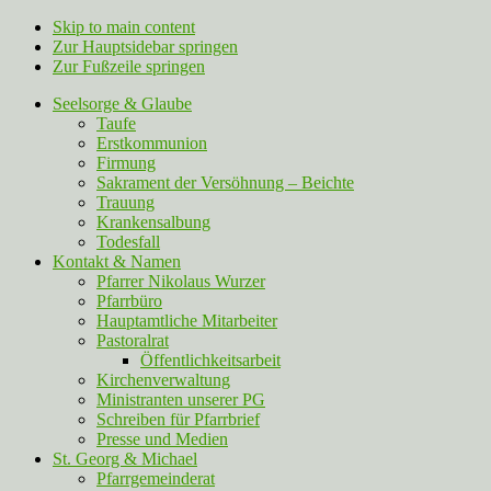
Skip to main content
Zur Hauptsidebar springen
Zur Fußzeile springen
Seelsorge & Glaube
Taufe
Erstkommunion
Firmung
Sakrament der Versöhnung – Beichte
Trauung
Krankensalbung
Todesfall
Kontakt & Namen
Pfarrer Nikolaus Wurzer
Pfarrbüro
Hauptamtliche Mitarbeiter
Pastoralrat
Öffentlichkeitsarbeit
Kirchenverwaltung
Ministranten unserer PG
Schreiben für Pfarrbrief
Presse und Medien
St. Georg & Michael
Pfarrgemeinderat