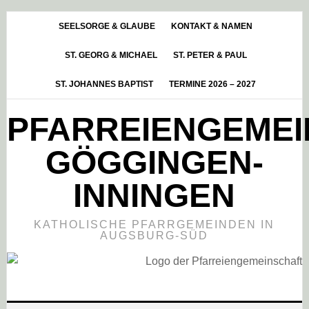
Skip
Zur
Zur
to
Hauptsidebar
Fußzeile
SEELSORGE & GLAUBE
KONTAKT & NAMEN
main
springen
springen
ST. GEORG & MICHAEL
ST. PETER & PAUL
content
ST. JOHANNES BAPTIST
TERMINE 2026 – 2027
PFARREIENGEME
GÖGGINGEN-
INNINGEN
KATHOLISCHE PFARRGEMEINDEN IN
AUGSBURG-SÜD