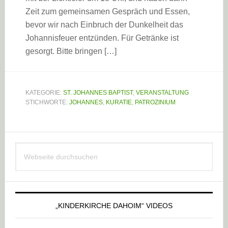
Zeit zum gemeinsamen Gespräch und Essen,
bevor wir nach Einbruch der Dunkelheit das
Johannisfeuer entzünden. Für Getränke ist
gesorgt. Bitte bringen […]
KATEGORIE:
ST. JOHANNES BAPTIST
,
VERANSTALTUNG
STICHWORTE:
JOHANNES
,
KURATIE
,
PATROZINIUM
Haupt-
Webseite
Sidebar
durchsuchen
„KINDERKIRCHE DAHOIM“ VIDEOS