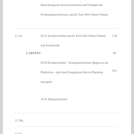
Bezeichnung mit dem Kreuzzeichen und Übergabe des
Erstkommunionkreuzes; anschl. Eine-Welt-Waren-Verkauf
11. So.
09.15 Eucharistiefeier, anschl. Eine-Welt-Waren-Verkauf
GM
und Kirchencafe
3. ADVENT
PP
09.30 Eucharistiefeier – Kindergottesdienst (Beginn in der
Kur
Pfarrkirche – nach dem Evangelium Feier im Pfarrheim
Inningen)
10.45 Pfarrgottesdienst
12. Mo.