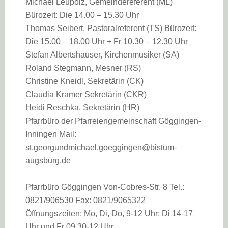
Michael Leupolz, Gemeindereferent (ML)
Bürozeit: Die 14.00 – 15.30 Uhr
Thomas Seibert, Pastoralreferent (TS) Bürozeit:
Die 15.00 – 18.00 Uhr + Fr 10.30 – 12.30 Uhr
Stefan Albertshauser, Kirchenmusiker (SA)
Roland Stegmann, Mesner (RS)
Christine Kneidl, Sekretärin (CK)
Claudia Kramer Sekretärin (CKR)
Heidi Reschka, Sekretärin (HR)
Pfarrbüro der Pfarreiengemeinschaft Göggingen-
Inningen Mail:
st.georgundmichael.goeggingen@bistum-
augsburg.de
Pfarrbüro Göggingen Von-Cobres-Str. 8 Tel.:
0821/906530 Fax: 0821/9065322
Öffnungszeiten: Mo, Di, Do, 9-12 Uhr; Di 14-17
Uhr und Fr 09.30-12 Uhr