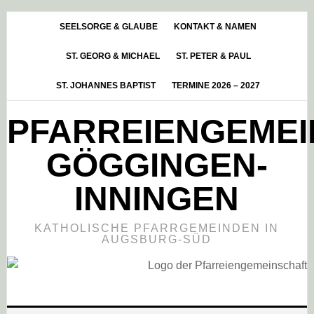
Skip
Zur
Zur
to
Hauptsidebar
Fußzeile
SEELSORGE & GLAUBE
KONTAKT & NAMEN
main
springen
springen
ST. GEORG & MICHAEL
ST. PETER & PAUL
content
ST. JOHANNES BAPTIST
TERMINE 2026 – 2027
PFARREIENGEME
GÖGGINGEN-
INNINGEN
KATHOLISCHE PFARRGEMEINDEN IN
AUGSBURG-SÜD