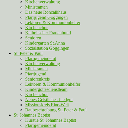
Kirchenverwaltung
Ministranten
Das neue Roncallihaus
Pfarrjugend Göggingen
Lektoren & Kommunionhelfer
Kirchenchor
Katholischer Frauenbund
Senioren
Kindergarten St.Anna
Sozialstation Göggingen
St. Peter & Paul
Pfarrgemeinderat
Kirchenverwaltung
Ministranten
Pfarrjugend
Seniorenkreis
Lektoren & Kommunionhelfer
Kindergottesdienstteam
Kirchenchor
Neues Geistliches Liedgut
Missionskreis Eine-Welt
Baubeschreibung St. Peter & Paul
St. Johannes Baptist
Kuratie St. Johannes Baptist
Pfarrgemeinderat