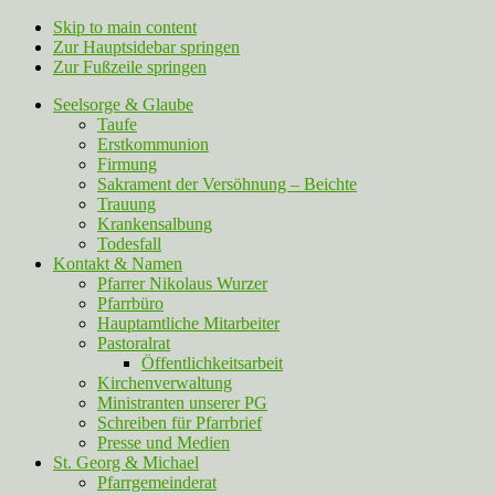
Skip to main content
Zur Hauptsidebar springen
Zur Fußzeile springen
Seelsorge & Glaube
Taufe
Erstkommunion
Firmung
Sakrament der Versöhnung – Beichte
Trauung
Krankensalbung
Todesfall
Kontakt & Namen
Pfarrer Nikolaus Wurzer
Pfarrbüro
Hauptamtliche Mitarbeiter
Pastoralrat
Öffentlichkeitsarbeit
Kirchenverwaltung
Ministranten unserer PG
Schreiben für Pfarrbrief
Presse und Medien
St. Georg & Michael
Pfarrgemeinderat