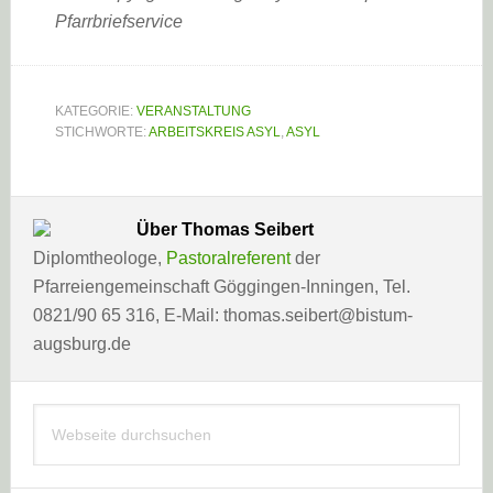
Pfarrbriefservice
KATEGORIE:
VERANSTALTUNG
STICHWORTE:
ARBEITSKREIS ASYL
,
ASYL
Über
Thomas Seibert
Diplomtheologe,
Pastoralreferent
der
Pfarreiengemeinschaft Göggingen-Inningen, Tel.
0821/90 65 316, E-Mail: thomas.seibert@bistum-
augsburg.de
Haupt-
Webseite
Sidebar
durchsuchen