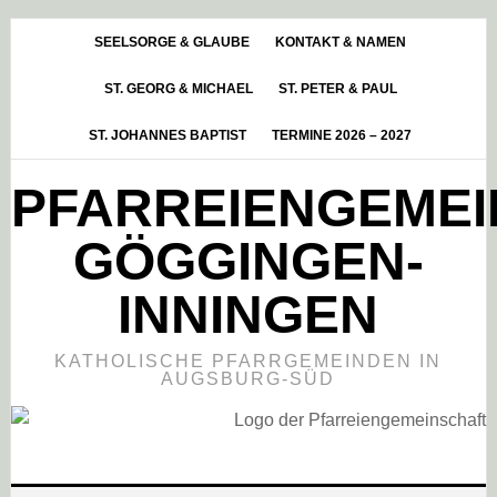
Skip
Zur
Zur
to
Hauptsidebar
Fußzeile
SEELSORGE & GLAUBE
KONTAKT & NAMEN
main
springen
springen
ST. GEORG & MICHAEL
ST. PETER & PAUL
content
ST. JOHANNES BAPTIST
TERMINE 2026 – 2027
PFARREIENGEME
GÖGGINGEN-
INNINGEN
KATHOLISCHE PFARRGEMEINDEN IN
AUGSBURG-SÜD